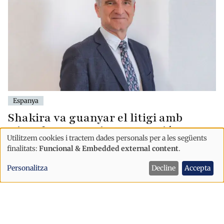
Espanya
Shakira va guanyar el litigi amb
Hisenda per una interpretació
Utilitzem cookies i tractem dades personals per a les següents
“forçada” sobre la seva residència
Ús
finalitats:
Funcional & Embedded external content
.
de
Personalitza
Decline
Accepta
dades
personals
i
cookies