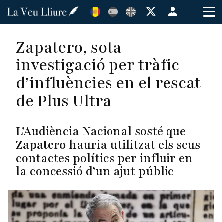
Vés
Menú
al
de
contingut
cuenta
Zapatero, sota
de
investigació per tràfic
usuario
d’influències en el rescat
de Plus Ultra
L’Audiència Nacional sosté que
Zapatero
hauria utilitzat els seus
contactes polítics per influir en
la concessió d’un ajut públic