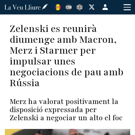
Vés
Menú
al
de
contingut
cuenta
Zelenski es reunirà
de
diumenge amb Macron,
usuario
Merz i Starmer per
impulsar unes
negociacions de pau amb
Rússia
Merz ha valorat positivament la
disposició expressada per
Zelenski a negociar un alto el foc