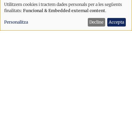
Utilitzem cookies i tractem dades personals per a les següents
Ús
finalitats:
Funcional & Embedded external content
.
de
Internacional
Personalitza
Decline
Accepta
dades
Trump agraeix a Ferran Torres el seu
personals
«homenatge» amb una gorra
i
inspirada en el lema MAGA
cookies