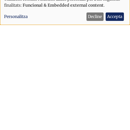
Ús
finalitats:
Funcional & Embedded external content
.
de
Personalitza
Decline
Accepta
dades
personals
i
cookies
Societat
La CASS supera els 3.100 pacients
atesos amb la cobertura pública de
psicologia ambulatòria