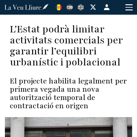
Vés
Menú
al
de
contingut
cuenta
L'Estat podrà limitar
de
activitats comercials per
usuario
garantir l’equilibri
urbanístic i poblacional
El projecte habilita legalment per
primera vegada una nova
autorització temporal de
contractació en origen