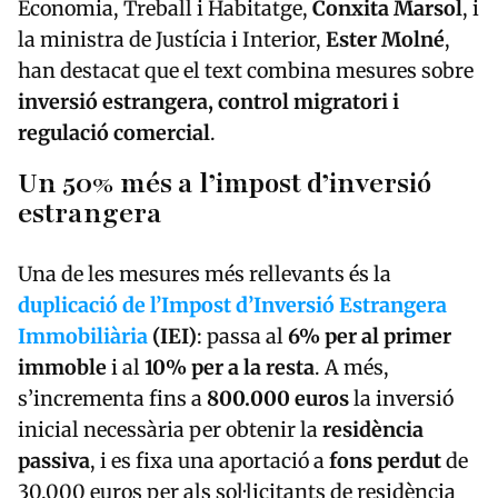
Economia, Treball i Habitatge,
Conxita Marsol
, i
la ministra de Justícia i Interior,
Ester Molné
,
han destacat que el text combina mesures sobre
inversió estrangera, control migratori i
regulació comercial
.
Un 50% més a l’impost d’inversió
estrangera
Una de les mesures més rellevants és la
duplicació de l’Impost d’Inversió Estrangera
Immobiliària
(IEI)
: passa al
6% per al primer
immoble
i al
10% per a la resta
. A més,
s’incrementa fins a
800.000 euros
la inversió
inicial necessària per obtenir la
residència
passiva
, i es fixa una aportació a
fons perdut
de
30.000 euros per als sol·licitants de residència