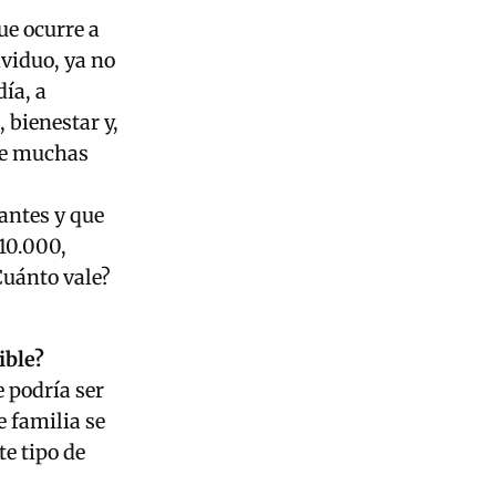
ue ocurre a
ividuo, ya no
ía, a
 bienestar y,
de muchas
antes y que
110.000,
uánto vale?
ible?
e podría ser
e familia se
te tipo de