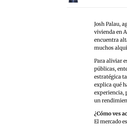
Josh Palau, a
vivienda en A
encuentra alt
muchos alquil
Para aliviar 
públicas, ent
estratégica t
explica qué h
experiencia, 
un rendimient
¿Cómo ves ac
El mercado es