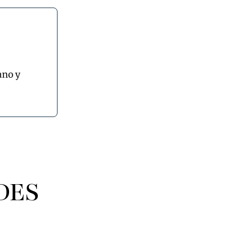
ano y
DES