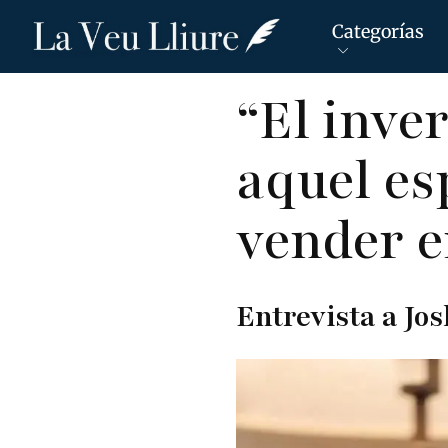
Categorías
Pasar
“El inve
al
contenido
aquel es
principal
vender e
Entrevista a Jos