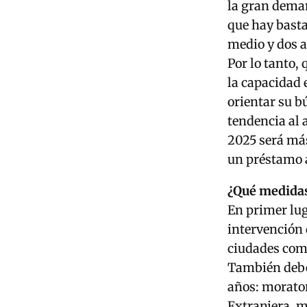
la gran deman
que hay basta
medio y dos a
Por lo tanto,
la capacidad 
orientar su b
tendencia al 
2025 será más
un préstamo 
¿Qué medidas
En primer lug
intervención
ciudades como
También deben
años: morator
Extranjera, m