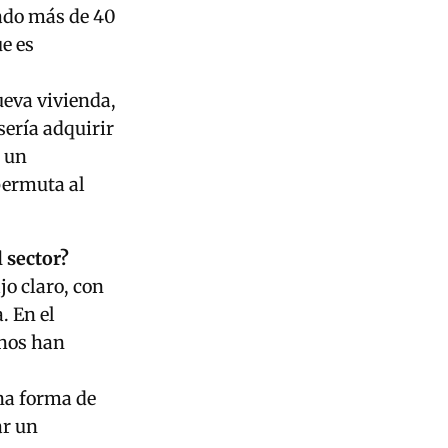
ado más de 40
e es
ueva vivienda,
sería adquirir
o un
permuta al
 sector?
o claro, con
. En el
 nos han
una forma de
ar un