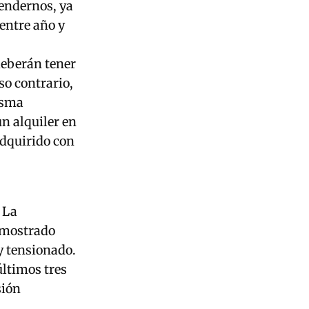
rendernos, ya
entre año y
deberán tener
so contrario,
isma
n alquiler en
adquirido con
 La
emostrado
y tensionado.
últimos tres
sión