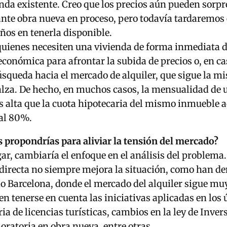
da existente. Creo que los precios aún pueden sorp
nte obra nueva en proceso, pero todavía tardaremos 
ños en tenerla disponible.
 quienes necesiten una vivienda de forma inmediata 
económica para afrontar la subida de precios o, en ca
úsqueda hacia el mercado de alquiler, que sigue la m
alza. De hecho, en muchos casos, la mensualidad de u
 alta que la cuota hipotecaria del mismo inmueble 
al 80%.
 propondrías para aliviar la tensión del mercado?
ar, cambiaría el enfoque en el análisis del problema.
 directa no siempre mejora la situación, como han d
 Barcelona, donde el mercado del alquiler sigue mu
 tenerse en cuenta las iniciativas aplicadas en los 
ia de licencias turísticas, cambios en la ley de Inver
oratoria en obra nueva, entre otras.