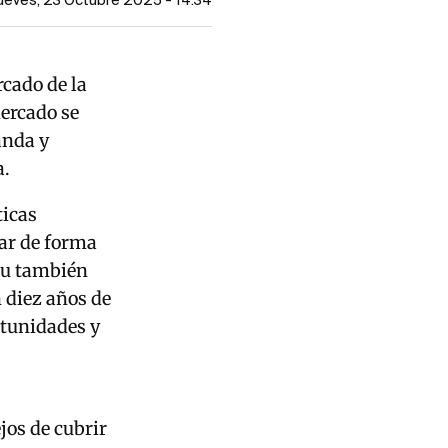
Jueves, 23 Octubre 2025 - 14:34
rcado de la
mercado se
anda y
a.
ticas
nar de forma
lau también
 diez años de
rtunidades y
jos de cubrir