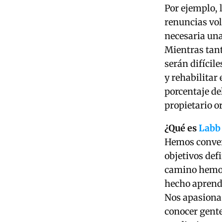
Por ejemplo, 
renuncias vol
necesaria una
Mientras tant
serán difícil
y rehabilitar
porcentaje d
propietario or
¿Qué es
Labb
Hemos convert
objetivos def
camino hemos
hecho aprend
Nos apasiona 
conocer gente