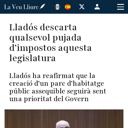
Pasar
Menú
al
de
contenido
cuenta
Lladós descarta
principal
de
qualsevol pujada
usuario
d’impostos aquesta
legislatura
Lladós ha reafirmat que la
creació d’un parc d’habitatge
públic assequible seguirà sent
una prioritat del Govern