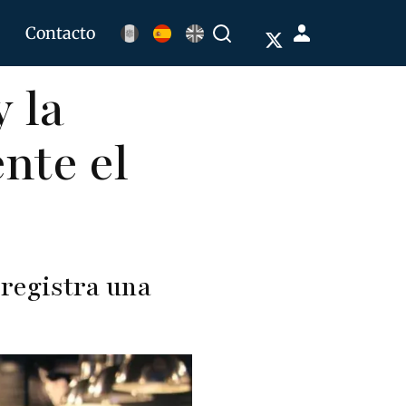
Menú
Contacto
Buscar
de
y la
cuenta
de
nte el
usuario
registra una