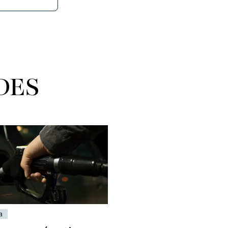
DES
a