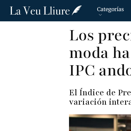
Categorías
Pasar
Los preci
al
contenido
moda hac
principal
IPC and
El Índice de Pr
variación inter