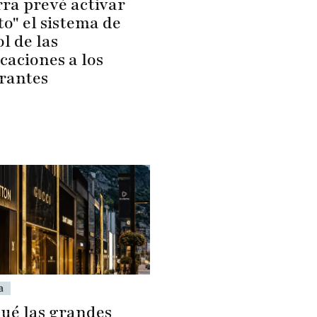
ra prevé activar
o" el sistema de
l de las
caciones a los
rantes
a
qué las grandes