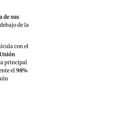
a de sus
 debajo de la
lcula con el
 Unión
La principal
ente el
98%
 aún