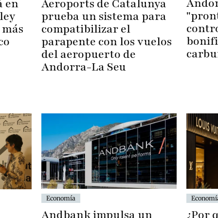
Andor
á en
Aeroports de Catalunya
"pront
ley
prueba un sistema para
contro
n más
compatibilizar el
bonifi
co
parapente con los vuelos
carbu
del aeropuerto de
Andorra-La Seu
Economía
Economí
Andbank impulsa un
¿Por 