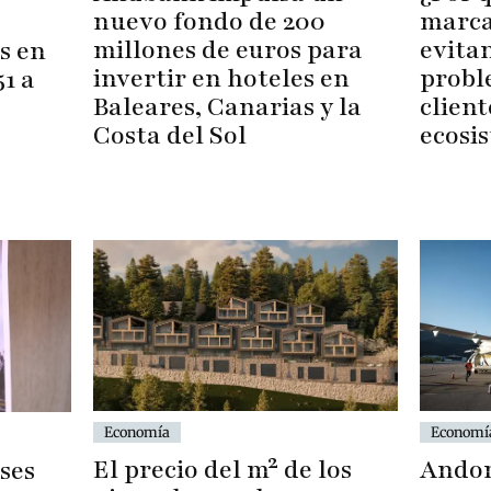
nuevo fondo de 200
marca
millones de euros para
evita
s en
invertir en hoteles en
probl
1 a
Baleares, Canarias y la
cliente
Costa del Sol
ecosi
Economía
Economí
El precio del m² de los
Andor
ses