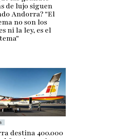
s de lujo siguen
ndo Andorra? "El
ema no son los
s ni la ley, es el
stema"
a
ra destina 400.000