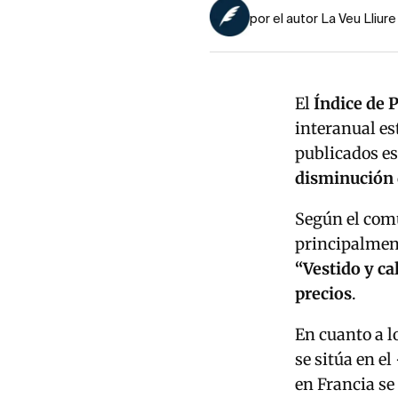
por el autor La Veu Lliure
El
Índice de 
interanual es
publicados es
disminución 
Según el comu
principalment
“Vestido y ca
precios
.
En cuanto a l
se sitúa en el
en Francia se