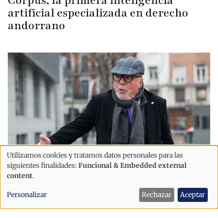
Corpus, la primera inteligencia
artificial especializada en derecho
andorrano
Utilizamos cookies y tratamos datos personales para las
Uso
siguientes finalidades:
Funcional & Embedded external
de
content
.
Justicia
España
datos
Villarejo se ampara en la imputación
Personalizar
Rechazar
Aceptar
personales
en Andorra para evitar declarar en el