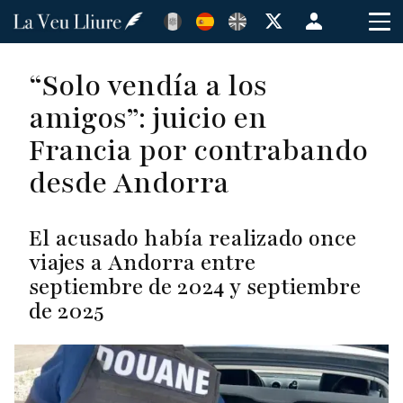
Pasar
Menú
al
de
contenido
cuenta
“Solo vendía a los
principal
de
amigos”: juicio en
usuario
Francia por contrabando
desde Andorra
El acusado había realizado once
viajes a Andorra entre
septiembre de 2024 y septiembre
de 2025