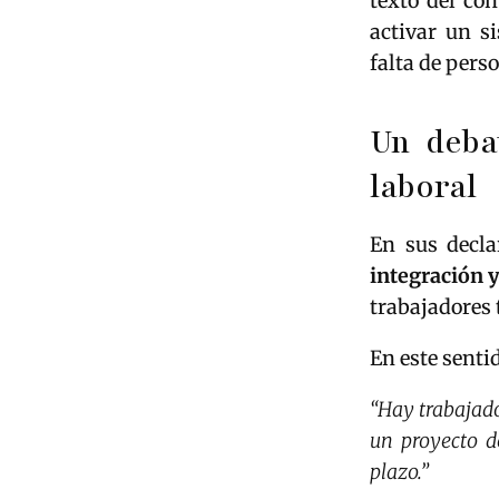
texto del con
activar un s
falta de pers
Un debat
laboral
En sus decla
integración y
trabajadores
En este senti
“Hay trabajado
un proyecto d
plazo.”