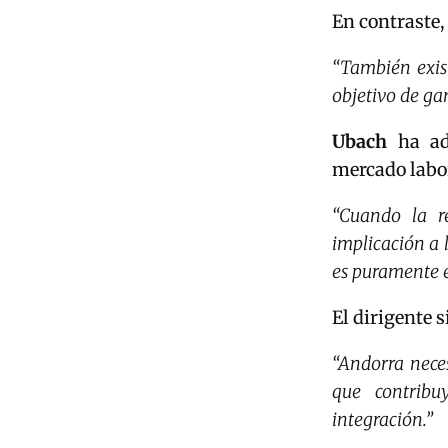
En contraste,
“También exist
objetivo de ga
Ubach
ha adv
mercado labor
“Cuando la r
implicación a 
es puramente 
El dirigente 
“Andorra nece
que contribu
integración.”