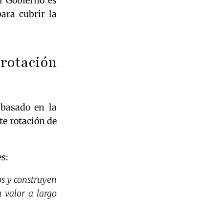
el Gobierno es
ara cubrir la
 rotación
basado en la
te rotación de
es:
os y construyen
 valor a largo