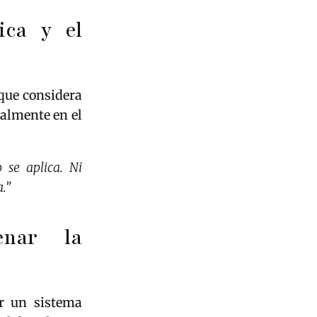
ica y el
 que considera
ialmente en el
 se aplica. Ni
.”
enar la
er un sistema