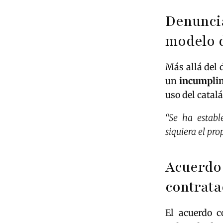
Denunci
modelo d
Más allá del 
un
incumplimi
uso del catal
“Se ha establ
siquiera el pr
Acuerd
contrata
El acuerdo 