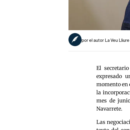
por el autor La Veu Lliure
El secretari
expresado un
momento en e
la incorpora
mes de juni
Navarrete.
Las negociac