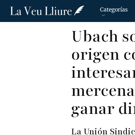
Categorías
Pasar
Ubach so
al
contenido
origen c
principal
interesa
mercenar
ganar di
La Unión Sindic