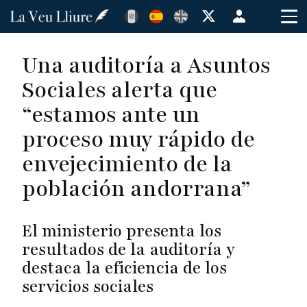
Pasar
Menú
al
de
contenido
cuenta
Una auditoría a Asuntos
principal
de
Sociales alerta que
usuario
“estamos ante un
proceso muy rápido de
envejecimiento de la
población andorrana”
El ministerio presenta los
resultados de la auditoría y
destaca la eficiencia de los
servicios sociales