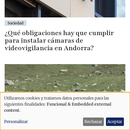
Sociedad
¿Qué obligaciones hay que cumplir
para instalar cámaras de
videovigilancia en Andorra?
Utilizamos cookies y tratamos datos personales para las
Uso
siguientes finalidades:
Funcional & Embedded external
de
content
.
datos
Personalizar
Rechazar
Aceptar
personales