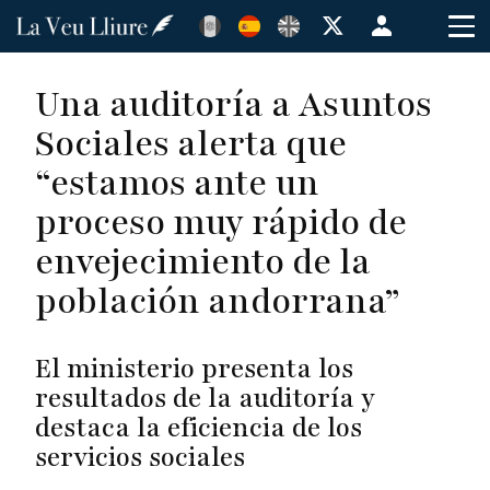
Pasar
Menú
al
de
contenido
cuenta
Una auditoría a Asuntos
principal
de
Sociales alerta que
usuario
“estamos ante un
proceso muy rápido de
envejecimiento de la
población andorrana”
El ministerio presenta los
resultados de la auditoría y
destaca la eficiencia de los
servicios sociales