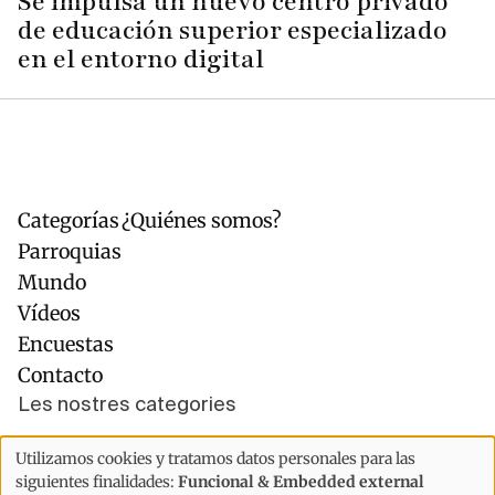
Se impulsa un nuevo centro privado
de educación superior especializado
en el entorno digital
Categorías
¿Quiénes somos?
Navegación
Pie
principal
de
Parroquias
página
Mundo
Vídeos
Encuestas
Contacto
Les nostres categories
Economía
Política
Utilizamos cookies y tratamos datos personales para las
Uso
Cultura
Entrevistes
siguientes finalidades:
Funcional & Embedded external