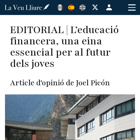
Pasar
Menú
al
de
contenido
cuenta
EDITORIAL | L’educació
principal
de
financera, una eina
usuario
essencial per al futur
dels joves
Article d'opinió de Joel Picón