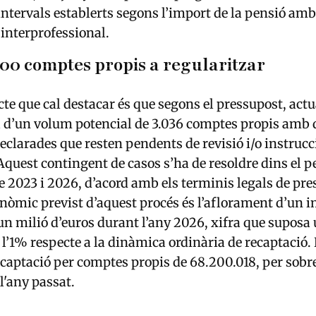
intervals establerts segons l’import de la pensió amb 
interprofessional.
000 comptes propis a regularitzar
cte que cal destacar és que segons el pressupost, act
 d’un volum potencial de 3.036 comptes propis amb 
declarades que resten pendents de revisió i/o instrucc
Aquest contingent de casos s’ha de resoldre dins el p
 2023 i 2026, d’acord amb els terminis legals de pres
nòmic previst d’aquest procés és l’aflorament d’un 
n milió d’euros durant l’any 2026, xifra que suposa
 l’1% respecte a la dinàmica ordinària de recaptació. 
captació per comptes propis de 68.200.018, per sobre
l'any passat.