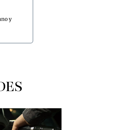
ano y
DES