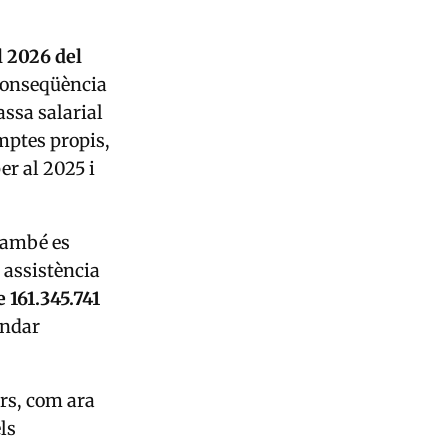
l 2026 del
 conseqüència
ssa salarial
omptes propis,
er al 2025 i
 també es
 assistència
 161.345.741
indar
ors, com ara
ls