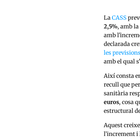
La
CASS
prev
2,5%
, amb la
amb l'increme
declarada cre
les prevision
amb el qual s'
Així consta e
recull que pe
sanitària resp
euros
, cosa 
estructural d
Aquest creixe
l’increment i 