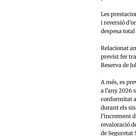
Les prestacio
i reversió d’o
despesa total
Relacionat amb
previst fer t
Reserva de Ju
A més, es pre
a l’any 2026 s
conformitat a
durant els si
l’increment d
revaloració d
de Seguretat S