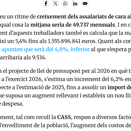
eu un ritme de
creixement dels assalariats de cara a
 qual cosa la
mitjana seria de 49.737 mensuals
. I en
nt d'aquests treballadors també es calcula que la ma
ixi un 5,4% fins als 1.555.896.841 euros. Quant als c
s apunten que serà del 4,8%, inferior
al que s'espera p
arribaria als 9.534.
n el projecte de llei de pressupost per al 2026 en què
r a l’exercici 2026, s’estima un increment del 6,2% en
ecte a l’estimació de 2025, fins a assolir un
import de
que suposa un augment rellevant i estableix un nou ll
e despesa.
ment, tal com recull la
CASS
, respon a diversos fact
l’envelliment de la població, l’augment dels costos de