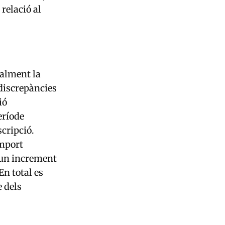
relació al
ualment la
discrepàncies
ió
eríode
cripció.
import
 un increment
En total es
 dels