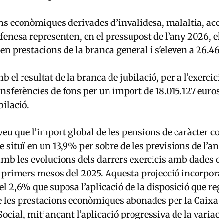
ns econòmiques derivades d’invalidesa, malaltia, acc
rfenesa representen, en el pressupost de l’any 2026, e
 en prestacions de la branca general i s'eleven a 26.4
 el resultat de la branca de jubilació, per a l’exercic
ransferències de fons per un import de 18.015.127 euro
bilació.
veu que l’import global de les pensions de caràcter c
e situï en un 13,9% per sobre de les previsions de l’a
mb les evolucions dels darrers exercicis amb dades
s primers mesos del 2025. Aquesta projecció incorpor
el 2,6% que suposa l’aplicació de la disposició que re
e les prestacions econòmiques abonades per la Caix
ocial, mitjançant l’aplicació progressiva de la variac