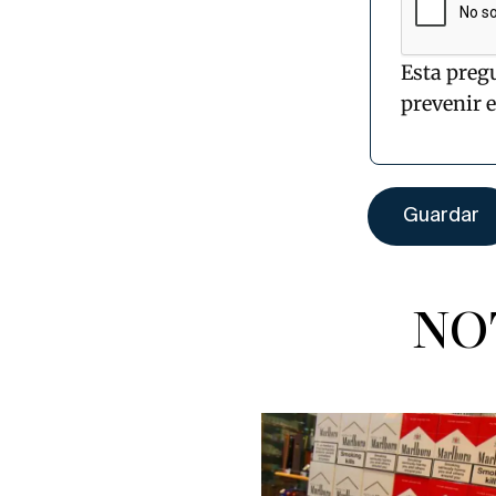
Esta preg
prevenir 
NO