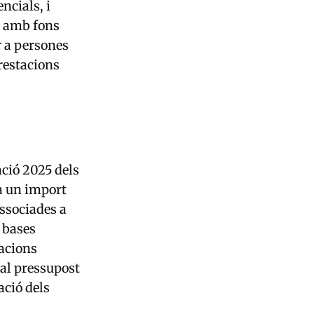
ncials, i
ts amb fons
r a persones
prestacions
ació 2025 dels
 a un import
associades a
e bases
tacions
 al pressupost
ació dels