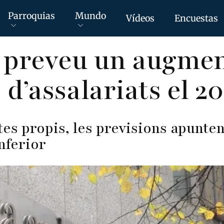
Parroquias
Mundo
Vídeos
Encuestas
 preveu un augmen
 d’assalariats el 2
es propis, les previsions apunte
inferior