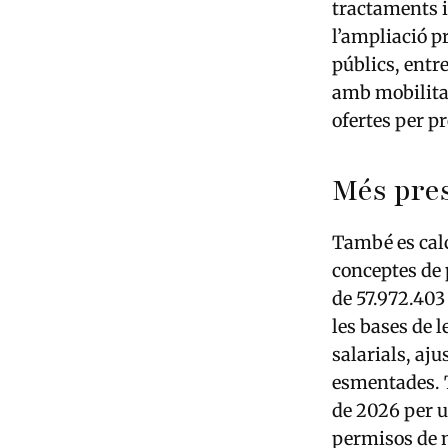
tractaments i 
l’ampliació p
públics, entr
amb mobilitat
ofertes per pr
Més pres
També es calc
conceptes de 
de 57.972.403
les bases de 
salarials, aju
esmentades. T
de 2026 per u
permisos de n