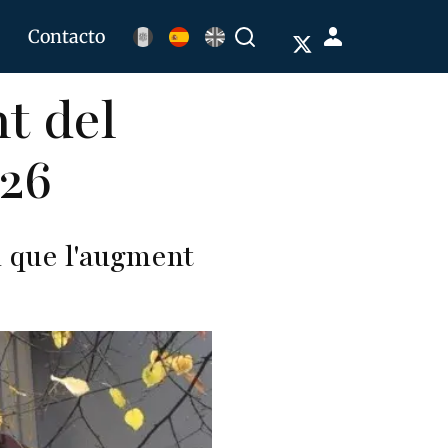
Menú
Contacto
Buscar
de
t del
cuenta
de
026
usuario
n que l'augment