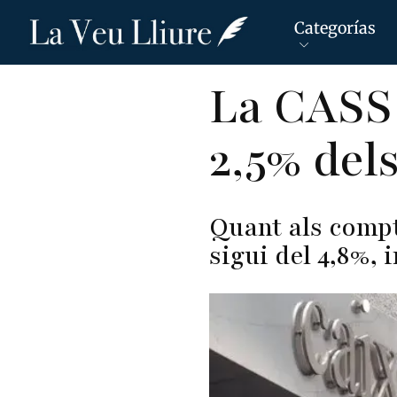
Categorías
Pasar
La CASS
al
contenido
2,5% dels
principal
Quant als compt
sigui del 4,8%, 