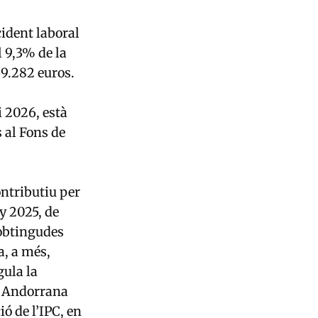
ident laboral
l 9,3% de la
69.282 euros.
i 2026, està
s al Fons de
ontributiu per
ny 2025, de
 obtingudes
a, a més,
gula la
a Andorrana
ió de l’IPC, en