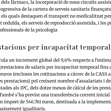
dels fàrmacs, la incorporació de nous circuits assiste
rogressiva de la cartera de serveis sanitaris finança
e els quals destaquen el transport no medicalitzat pe
 reduïda, els serveis de reproducció assistida, i les 
ofessionals de la psicologia
tacions per incapacitat temporal
ula un increment global del 9,6% respecte a l’estim
prestacions de salaris per incapacitat temporal fins
 euros (excloses les cotitzacions a càrrec de la CASS 
les prestacions) pel creixent nombre d’assalariats i d
stades als IPC, dels dotze mesos de càlcul de les pres
ambé s’ha previst una transferència corrent inicial
n import de 546.761 euros, destinada a la implement
aixement igualitaris.