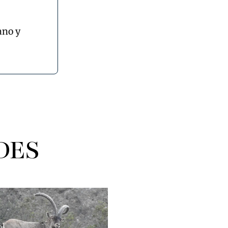
ano y
DES