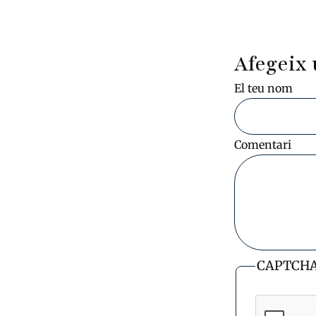
Pagin
Afegeix 
El teu nom
Comentari
CAPTCH