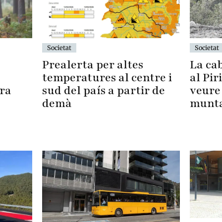
Societat
Societat
La ca
Prealerta per altes
al Pir
temperatures al centre i
veure 
sud del país a partir de
ra
munta
demà