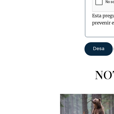
Esta preg
prevenir 
NO