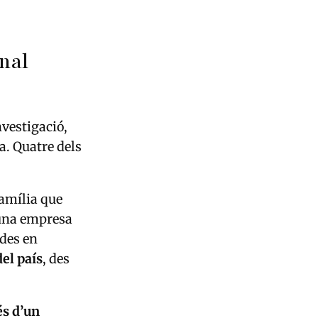
nal
nvestigació,
ra. Quatre dels
amília que
 una empresa
ades en
el país
, des
s d’un