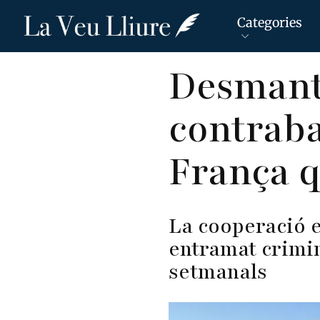
Categories
Vés
Desmant
al
contingut
contraba
França q
La cooperació 
entramat crimin
setmanals