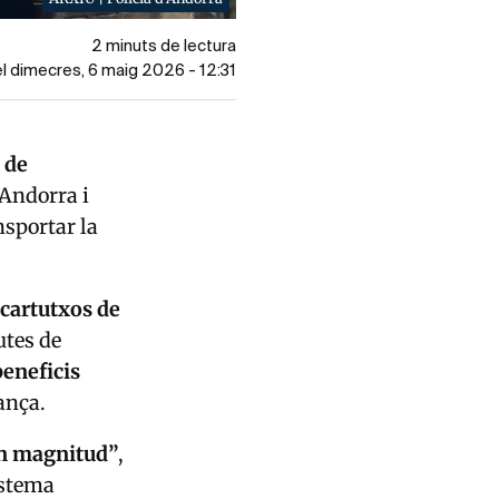
2 minuts de lectura
el dimecres, 6 maig 2026 - 12:31
 de
’Andorra i
nsportar la
 cartutxos de
utes de
beneficis
ança.
an magnitud”
,
istema