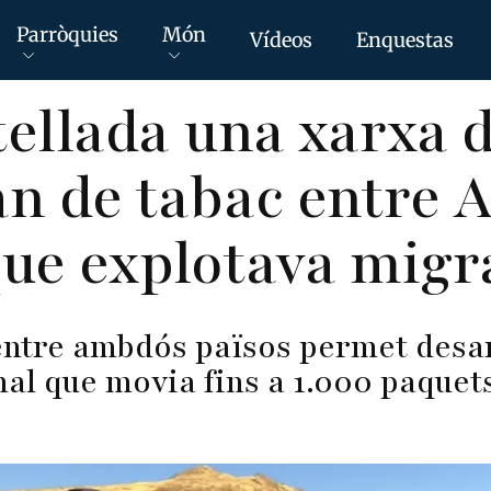
Parròquies
Món
Vídeos
Enquestas
ellada una xarxa 
n de tabac entre A
ue explotava migr
entre ambdós països permet desar
al que movia fins a 1.000 paquet