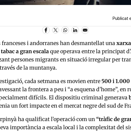
Publicat 
s franceses i andorranes han desmantellat una
xarxa
tabac a gran escala
que operava entre la principat d
tzant persones migrants en situació irregular per tra
través de la muntanya.
estigació, cada setmana es movien entre
500 i 1.000
ravessant la frontera a peu i “a esquena d’home”, en r
cialment difícils. El dispositiu criminal generava
tenia un fort impacte en el mercat negre del sud de Fr
Perpinyà ha qualificat l’operació com un
“tràfic de gr
seva importància a escala local i la complexitat del s