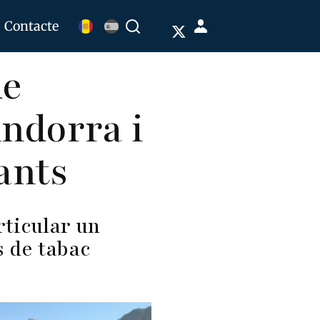
Menú
Contacte
Buscar
de
de
cuenta
de
ndorra i
usuario
ants
ticular un
s de tabac