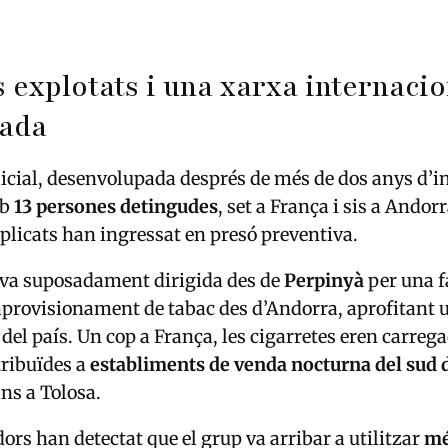
 explotats i una xarxa internacio
zada
licial, desenvolupada després de més de dos anys d’i
mb
13 persones detingudes
, set a França i sis a Andor
plicats han ingressat en presó preventiva.
ava suposadament dirigida des de
Perpinyà
per una f
aprovisionament de tabac des d’Andorra, aprofitant
 del país. Un cop a França, les cigarretes eren carreg
tribuïdes a
establiments de venda nocturna del sud d
ins a Tolosa.
dors han detectat que el grup va arribar a utilitzar
mé