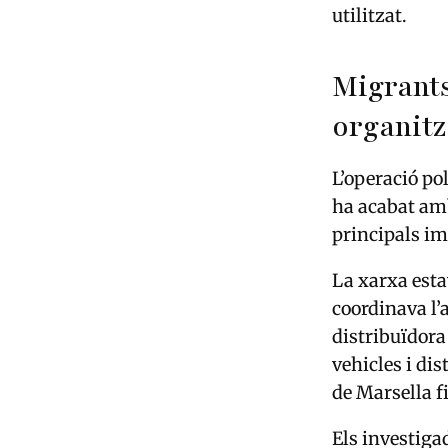
utilitzat.
Migrants
organit
L’operació po
ha acabat a
principals im
La xarxa est
coordinava l’
distribuïdora
vehicles i dis
de Marsella f
Els investiga