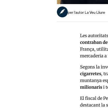
per l’autor La Veu Lliure
Les autoritat
contraban de 
França, utili
mercaderia a 
Segons la inv
cigarretes
, t
muntanya espe
milionaris
i 
El fiscal de 
destacant la 