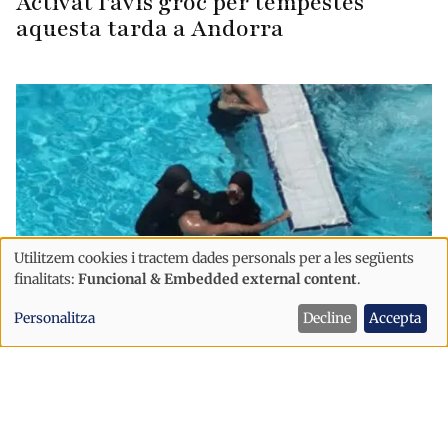
Activat l'avís groc per tempestes
aquesta tarda a Andorra
Utilitzem cookies i tractem dades personals per a les següents
Ús
finalitats:
Funcional & Embedded external content
.
de
Personalitza
Decline
Accepta
dades
Societat
personals
Sorpresa per l’ús del burquini a la
i
piscina dels Serradells
cookies