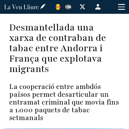
Vés
Menú
al
de
contingut
cuenta
Desmantellada una
de
xarxa de contraban de
usuario
tabac entre Andorra i
França que explotava
migrants
La cooperació entre ambdós
països permet desarticular un
entramat criminal que movia fins
a 1.000 paquets de tabac
setmanals