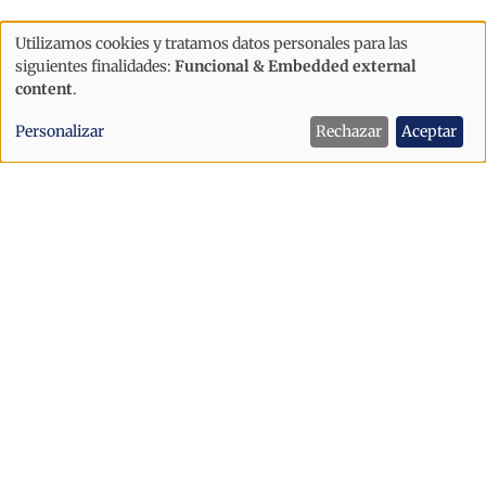
Utilizamos cookies y tratamos datos personales para las
Uso
siguientes finalidades:
Funcional & Embedded external
de
content
.
datos
Personalizar
Rechazar
Aceptar
personales
y
cookies
Sociedad
Expertos alertan que el incendio de
Arinsal revela vulnerabilidades en las
cubiertas modernas