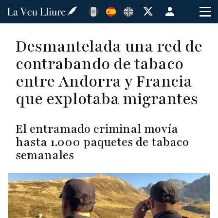
Pasar
Menú
al
de
contenido
cuenta
Desmantelada una red de
principal
de
contrabando de tabaco
usuario
entre Andorra y Francia
que explotaba migrantes
El entramado criminal movía
hasta 1.000 paquetes de tabaco
semanales