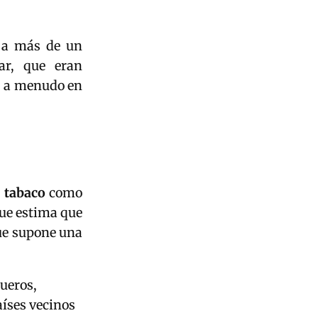
r a más de un
ar, que eran
, a menudo en
 tabaco
como
ue estima que
que supone una
ueros,
aíses vecinos