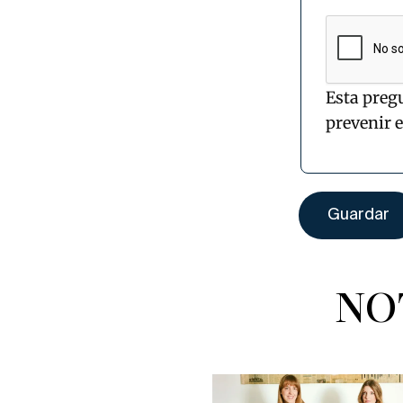
Esta preg
prevenir 
NO