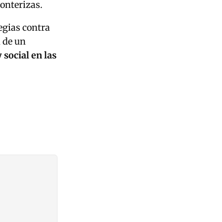
onterizas.
egias contra
n de un
 social en las