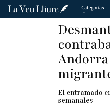
Categorías
Pasar
Desmant
al
contenido
contraba
principal
Andorra 
migrant
El entramado c
semanales