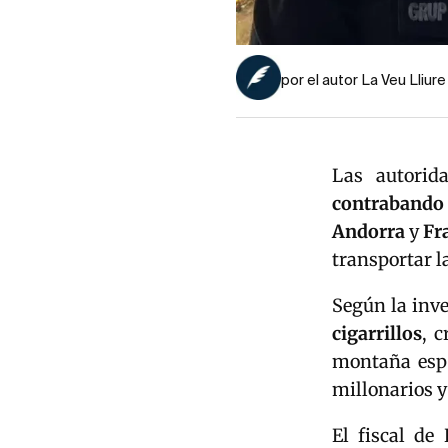
por el autor La Veu Lliure
Las autorid
contrabando
Andorra
y
Fr
transportar l
Según la inv
cigarrillos
, 
montaña espe
millonarios y
El fiscal de