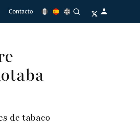
Menú
Contacto
Buscar
de
cuenta
de
re
usuario
lotaba
es de tabaco