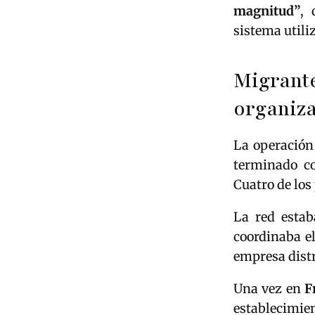
magnitud”
, 
sistema utili
Migrant
organiz
La operación 
terminado 
Cuatro de los
La red estab
coordinaba e
empresa distr
Una vez en
F
establecimie