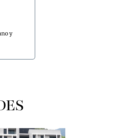
ano y
DES