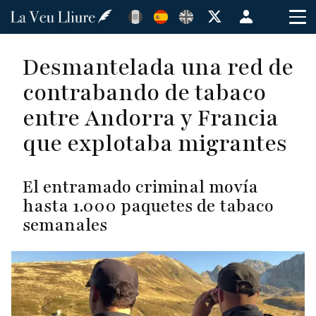
Pasar
Menú
al
de
contenido
cuenta
Desmantelada una red de
principal
de
contrabando de tabaco
usuario
entre Andorra y Francia
que explotaba migrantes
El entramado criminal movía
hasta 1.000 paquetes de tabaco
semanales