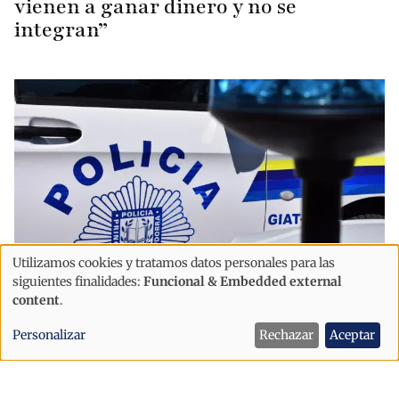
vienen a ganar dinero y no se
integran”
Utilizamos cookies y tratamos datos personales para las
Uso
siguientes finalidades:
Funcional & Embedded external
de
content
.
Sociedad
datos
El exceso de velocidad concentra el
Personalizar
Rechazar
Aceptar
personales
72% de las multas de tráfico en
y
Andorra en 2025