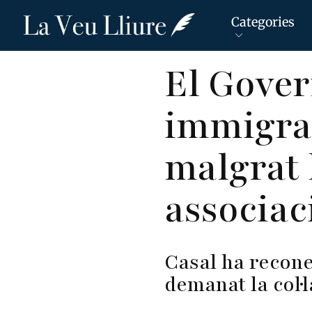
Categories
Vés
El Gover
al
contingut
immigran
malgrat 
associac
Casal ha reconeg
demanat la col·