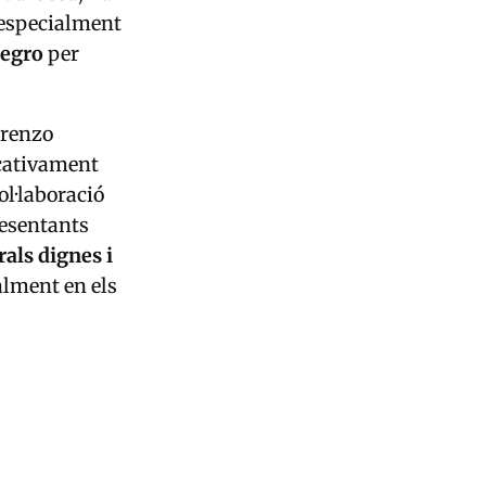
, especialment
egro
per
orenzo
icativament
ol·laboració
resentants
als dignes i
alment en els