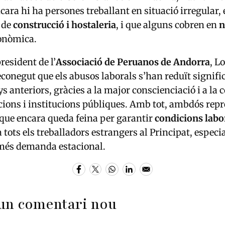
ncara hi ha persones treballant en situació irregular
s de
construcció i hostaleria
, i que alguns cobren en
n
conòmica.
president de l’
Associació de Peruanos de Andorra
, L
reconegut que els abusos laborals s’han reduït signif
s anteriors, gràcies a la major conscienciació i a la c
cions i institucions públiques. Amb tot, ambdós rep
que encara queda feina per garantir
condicions labor
 tots els treballadors estrangers al Principat, especi
més demanda estacional.
un comentari nou