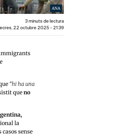
ANA
3 minuts de lectura
mecres, 22 octubre 2025 - 21:39
d’immigrants
e
 que
“hi ha una
sistit que
no
rgentina,
ional la
s casos sense