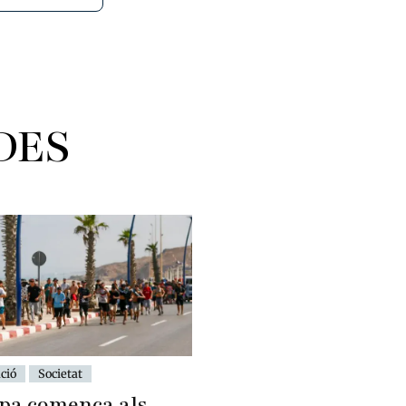
DES
ció
Societat
pa comença als