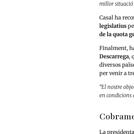
millor situació
Casal ha reco
legislatius
pe
de la quota 
Finalment, ha
Descarrega
,
diversos païs
per venir a tr
“El nostre obje
en condicions d
Cobramen
La presidenta