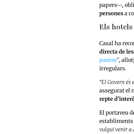
papers—, obli
persones
a co
Els hotels
Casal ha reco
directa de le
pastera
”
, allo
irregulars.
“El Govern és e
assegurat el 
repte d’inter
El portaveu de
establiments 
vulgui venir a 