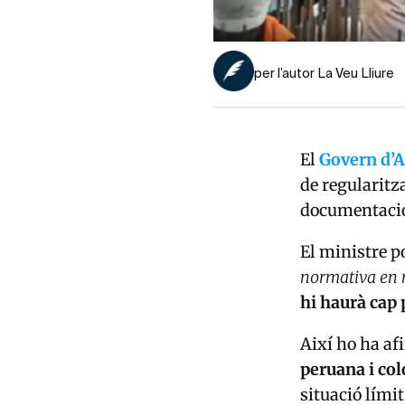
per l’autor La Veu Lliure
El
Govern d’
de regularitz
documentació
El ministre p
normativa en 
hi haurà cap 
Així ho ha af
peruana i co
situació lími