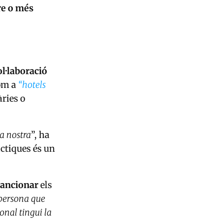
re o més
ol·laboració
com a
“hotels
àries o
sa nostra
”, ha
àctiques és un
 sancionar
els
 persona que
onal tingui la