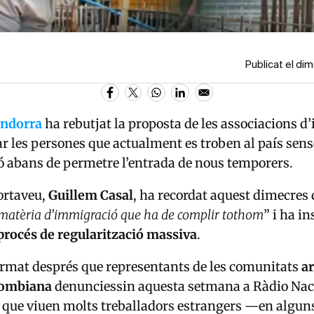
Publicat el di
Andorra
ha rebutjat la proposta de les associacions 
ar les persones que actualment es troben al país sens
 abans de permetre l’entrada de nous temporers.
ortaveu,
Guillem Casal
, ha recordat aquest dimecres
matèria d’immigració que ha de complir tothom
” i ha in
procés de regularització massiva
.
irmat després que representants de les comunitats
a
lombiana
denunciessin aquesta setmana a Ràdio Nac
t que viuen molts treballadors estrangers —en algun