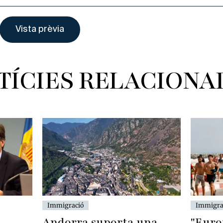
TÍCIES RELACIONA
Immigració
Immigra
Andorra suporta una
"Euro