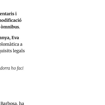
entaris i
odificació
i òmnibus
.
anya, Eva
iplomàtica a
uisits legals
ndorra ho faci
 Barbosa, ha