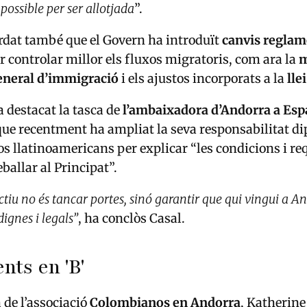
 possible per ser allotjada
”.
rdat també que el Govern ha introduït
canvis reglam
r controlar millor els fluxos migratoris, com ara la
m
general d’immigració
i els ajustos incorporats a la
lle
 destacat la tasca de
l’ambaixadora d’Andorra a Esp
 que recentment ha ampliat la seva responsabilitat d
os llatinoamericans per explicar “les condicions i req
eballar al Principat”.
ctiu no és tancar portes, sinó garantir que qui vingui a A
ignes i legals”
, ha conclòs Casal.
ts en 'B'
 de l’associació
Colombianos en Andorra
, Katherine