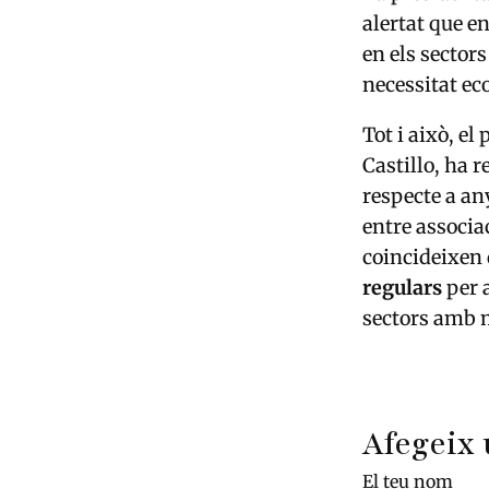
alertat que e
en els sector
necessitat e
Tot i això, el 
Castillo, ha 
respecte a any
entre associa
coincideixen 
regulars
per a
sectors amb 
Afegeix 
El teu nom