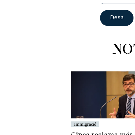
NO
Immigració
Cinca reclama més