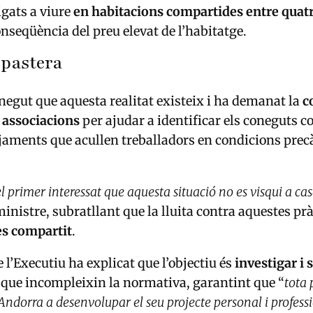
gats a viure
en habitacions compartides entre quat
nseqüència del preu elevat de l’habitatge.
 pastera
negut que aquesta realitat existeix i ha demanat la
c
s associacions
per ajudar a identificar els coneguts 
tjaments que acullen treballadors en condicions prec
l primer interessat que aquesta situació no es visqui a ca
ministre, subratllant que la lluita contra aquestes pr
ès compartit
.
 l’Executiu ha explicat que l’objectiu és
investigar i
que incompleixin la normativa, garantint que “
tota
Andorra a desenvolupar el seu projecte personal i professi