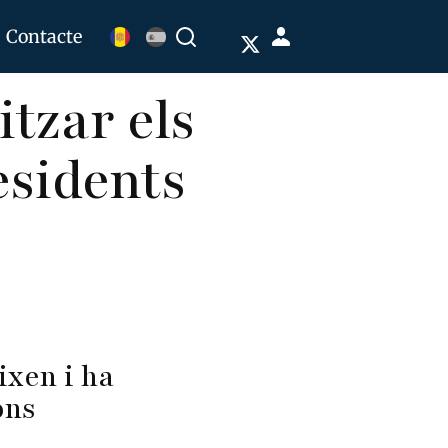
Menú
Contacte
Buscar
de
tzar els
cuenta
de
esidents
usuario
s
ixen i ha
ions