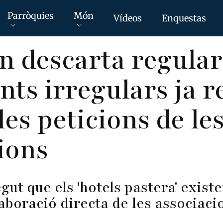
Parròquies
Món
Vídeos
Enquestas
n descarta regulari
ts irregulars ja r
les peticions de le
ions
ut que els 'hotels pastera' existe
laboració directa de les associac