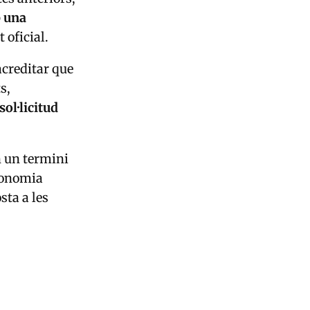
b una
 oficial.
acreditar que
s,
 sol·licitud
n un termini
economia
sta a les