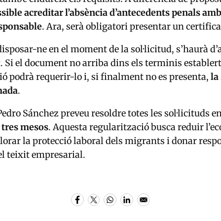
ssible acreditar l’absència d’antecedents penals am
esponsable
. Ara, serà obligatori presentar un certificat
disposar-ne en el moment de la sol·licitud, s’haurà d’
 Si el document no arriba dins els terminis establert
ió podrà requerir-lo i, si finalment no es presenta,
la
mada
.
Pedro Sánchez preveu resoldre totes les sol·licituds e
e
tres mesos
. Aquesta regularització busca reduir l’
lorar la protecció laboral dels migrants i donar respo
l teixit empresarial.