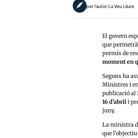
per l’autor La Veu Lliure
El govern esp
que permetrà 
permís de res
moment en què
Segons ha av
Ministres i e
publicació al
16 d’abril
i pr
juny.
La ministra d
que l’objectiu