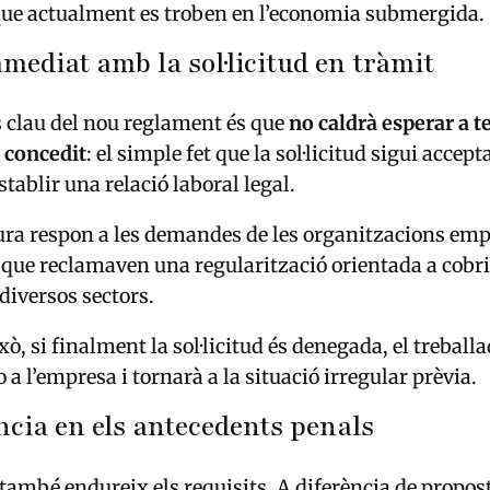
que actualment es troben en l’economia submergida.
mediat amb la sol·licitud en tràmit
 clau del nou reglament és que
no caldrà esperar a t
 concedit
: el simple fet que la sol·licitud sigui accep
tablir una relació laboral legal.
ra respon a les demandes de les organitzacions emp
, que reclamaven una regularització orientada a cobr
diversos sectors.
ò, si finalment la sol·licitud és denegada, el treball
a l’empresa i tornarà a la situació irregular prèvia.
ncia en els antecedents penals
 també endureix els requisits. A diferència de propost