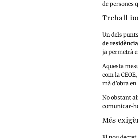
de persones 
Treball im
Un dels punts
de residència
ja permetrà es
Aquesta mesu
com la
CEOE
mà d’obra en 
No obstant aix
comunicar-ho 
Més exigè
El nou decret