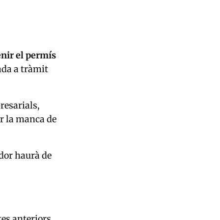
enir el permís
tada a tràmit
resarials,
ir la manca de
ador haurà de
es anteriors,