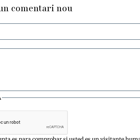
un comentari nou
A
unta es para comprobar si usted es un visitante hum