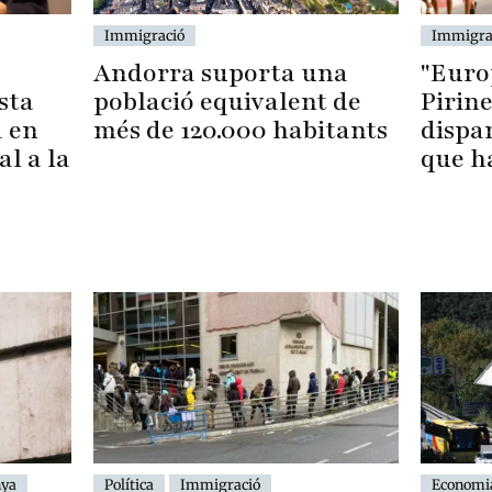
Immigració
Immigra
Andorra suporta una
"Euro
població equivalent de
Pirine
sta
més de 120.000 habitants
dispar
 en
que h
al a la
nya
Economi
Política
Immigració