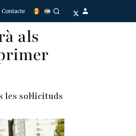
Menú
Contacte
Buscar
de
rà als
cuenta
de
 primer
usuario
les sol·licituds