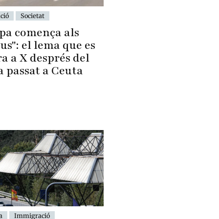
ció
Societat
pa comença als
us": el lema que es
a a X després del
a passat a Ceuta
a
Immigració