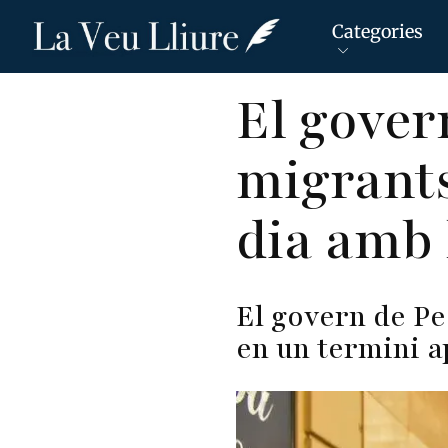
Categories
Vés
El gover
al
contingut
migrants
dia amb 
El govern de Pe
en un termini 