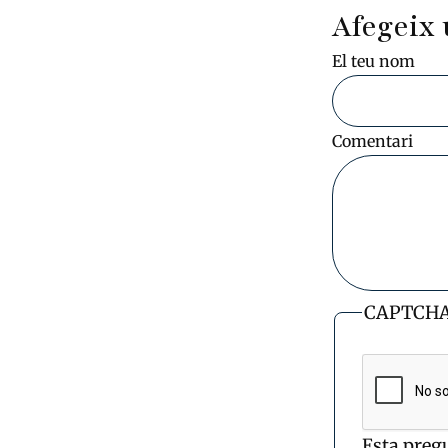
Afegeix 
El teu nom
Comentari
CAPTCH
Esta preg