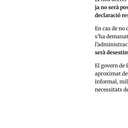
ja no serà po
declaració r
En cas de no 
s’ha demanat.
l’administrac
serà desesti
El govern de 
aproximat d
informal, mil
necessitats de