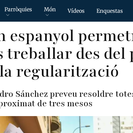
Parròquies
Món
Vídeos
Enquestas
n espanyol permet
 treballar des del
la regularització
dro Sánchez preveu resoldre totes 
aproximat de tres mesos