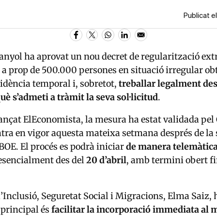
Publicat e
anyol ha aprovat un nou decret de regularització ext
a prop de 500.000 persones en situació irregular ob
idència temporal i, sobretot,
treballar legalment de
 s’admeti a tràmit la seva sol·licitud
.
ançat
ElEconomista
, la mesura ha estat validada pel
ntra en vigor aquesta mateixa setmana després de la
 BOE. El procés es podrà iniciar
de manera telemàtica 
esencialment des del
20 d’abril
, amb termini obert fi
’Inclusió, Seguretat Social i Migracions,
Elma Saiz
,
 principal és
facilitar la incorporació immediata al 