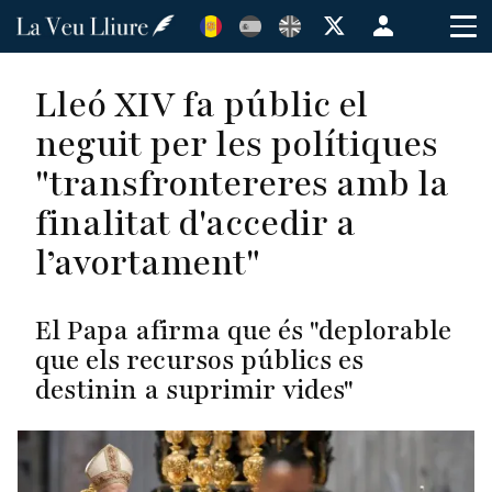
Vés
Menú
al
de
contingut
cuenta
Lleó XIV fa públic el
de
neguit per les polítiques
usuario
"transfrontereres amb la
finalitat d'accedir a
l’avortament"
El Papa afirma que és "deplorable
que els recursos públics es
destinin a suprimir vides"