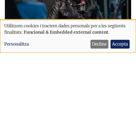
Utilitzem cookies i tractem dades personals per a les següents
Ús
finalitats:
Funcional & Embedded external content
.
de
Internacional
Personalitza
Decline
Accepta
dades
"Crec que els mitjans sou molt més
personals
odiats del que us adoneu"
i
cookies