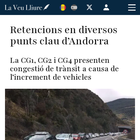
Vés
Menú
al
de
contingut
cuenta
Retencions en diversos
de
punts clau d’Andorra
usuario
La CG1, CG2 i CG4 presenten
congestió de trànsit a causa de
l’increment de vehicles