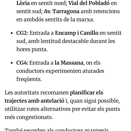
Lòria
en sentit nord;
Vial del Pobladó
en
sentit sud;
Av. Tarragona
amb retencions
en ambdós sentits de la marxa.
CG2:
Entrada a
Encamp i Canillo
en sentit
sud, amb lentitud destacable durant les
hores punta.
CG4:
Entrada a
la Massana
, on els
conductors experimenten aturades
freqüents.
Les autoritats recomanen
planificar els
trajectes amb antelació
i, quan sigui possible,
utilitzar rutes alternatives per evitar els punts
més congestionats.
També recorden als conductors mantenir