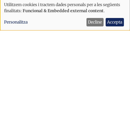
Utilitzem cookies i tractem dades personals per a les següents
Ús
finalitats:
Funcional & Embedded external content
.
de
Immigració
Societat
Personalitza
Decline
Accepta
dades
“Hi ha gent opinant que es creu
personals
andorrana i el seu cognom és Oliveira"
i
cookies
Immigració
Societat