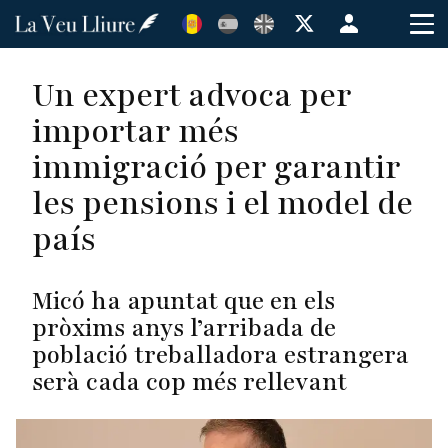
Vés
Menú
al
de
contingut
cuenta
Un expert advoca per
de
importar més
usuario
immigració per garantir
les pensions i el model de
país
Micó ha apuntat que en els
pròxims anys l’arribada de
població treballadora estrangera
serà cada cop més rellevant