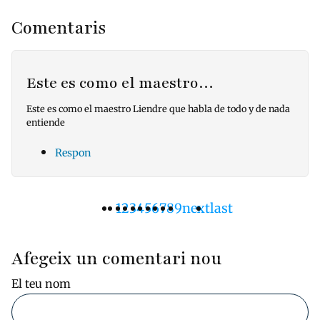
Comentaris
Este es como el maestro…
Este es como el maestro Liendre que habla de todo y de nada
entiende
Respon
Pàgina
1
Pàgina
2
Pàgina
3
Pàgina
4
Pàgina
5
Pàgina
6
Pàgina
7
Pàgina
8
Pàgina
9
Pàgina
next
Última
last
Paginació
actual
següent
pàgina
Afegeix un comentari nou
El teu nom