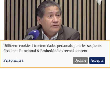
Utilitzem cookies i tractem dades personals per a les següents
Ús
finalitats:
Funcional & Embedded external content
.
de
Immigració
Societat
Personalitza
Decline
Accepta
dades
“Hi ha gent opinant que es creu
personals
andorrana i el seu cognom és Oliveira"
i
cookies