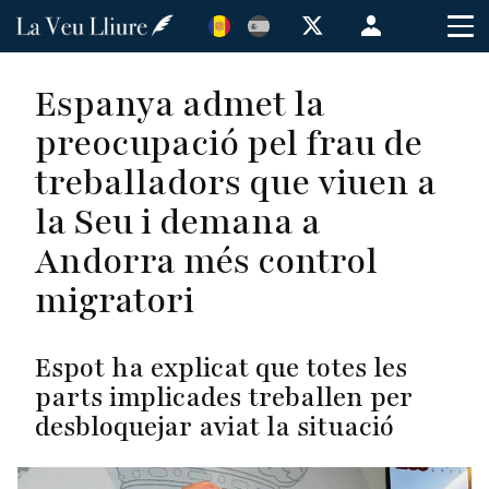
Vés
Menú
al
de
contingut
cuenta
Espanya admet la
de
preocupació pel frau de
usuario
treballadors que viuen a
la Seu i demana a
Andorra més control
migratori
Espot ha explicat que totes les
parts implicades treballen per
desbloquejar aviat la situació