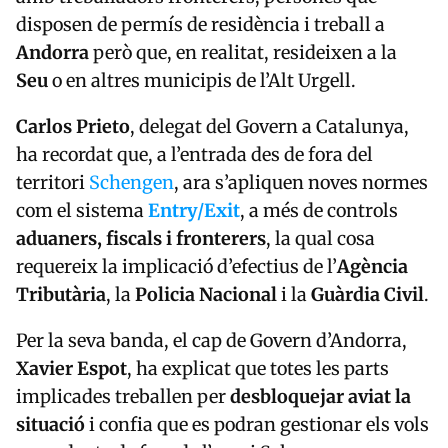
disposen de permís de residència i treball a
Andorra
però que, en realitat, resideixen a la
Seu
o en altres municipis de l’Alt Urgell.
Carlos Prieto
, delegat del Govern a Catalunya,
ha recordat que, a l’entrada des de fora del
territori
Schengen
, ara s’apliquen noves normes
com el sistema
Entry/Exit
, a més de controls
aduaners, fiscals i fronterers
, la qual cosa
requereix la implicació d’efectius de l’
Agència
Tributària
, la
Policia Nacional
i la
Guàrdia Civil
.
Per la seva banda, el cap de Govern d’Andorra,
Xavier Espot
, ha explicat que totes les parts
implicades treballen per
desbloquejar aviat la
situació
i confia que es podran gestionar els vols