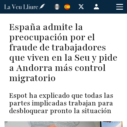
Pasar
Menú
al
de
contenido
cuenta
España admite la
principal
de
preocupación por el
usuario
fraude de trabajadores
que viven en la Seu y pide
a Andorra más control
migratorio
Espot ha explicado que todas las
partes implicadas trabajan para
desbloquear pronto la situación