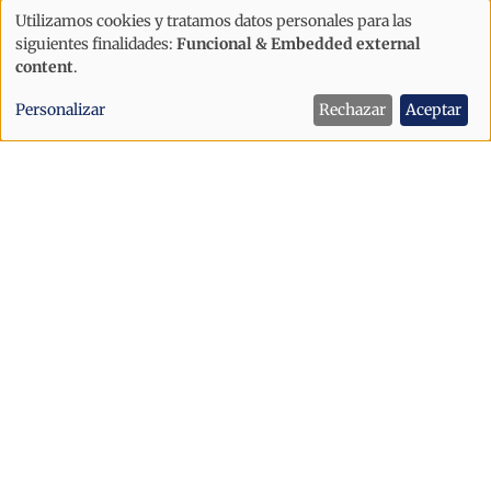
Andorra «al precipicio»
Utilizamos cookies y tratamos datos personales para las
Uso
siguientes finalidades:
Funcional & Embedded external
de
content
.
datos
Personalizar
Rechazar
Aceptar
personales
y
cookies
Política
"Andorra solo avanzará si sabemos
acoger"