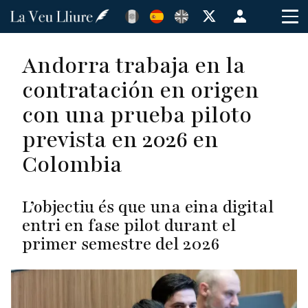
Pasar
Menú
al
de
contenido
cuenta
Andorra trabaja en la
principal
de
contratación en origen
usuario
con una prueba piloto
prevista en 2026 en
Colombia
L’objectiu és que una eina digital
entri en fase pilot durant el
primer semestre del 2026