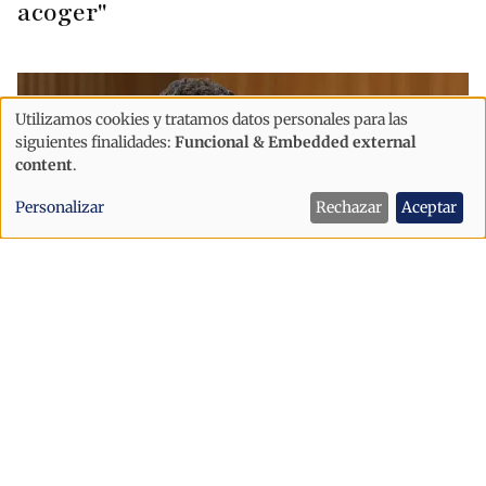
acoger"
Utilizamos cookies y tratamos datos personales para las
Uso
siguientes finalidades:
Funcional & Embedded external
de
content
.
datos
Personalizar
Rechazar
Aceptar
personales
y
cookies
Política
"Es grave que Andorra se comprometa
con la UE antes de escuchar al pueblo
andorrano"