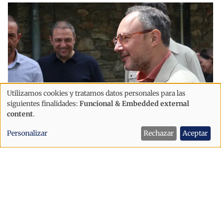
Utilizamos cookies y tratamos datos personales para las
Uso
siguientes finalidades:
Funcional & Embedded external
de
content
.
datos
Política
Personalizar
Rechazar
Aceptar
personales
"Andorra solo avanzará si sabemos
y
acoger"
cookies