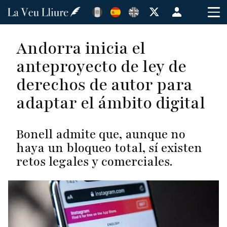
Pasar
Menú
al
de
contenido
cuenta
Andorra inicia el
principal
de
anteproyecto de ley de
usuario
derechos de autor para
adaptar el ámbito digital
Bonell admite que, aunque no
haya un bloqueo total, sí existen
retos legales y comerciales.