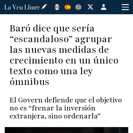
Pasar
Menú
al
de
contenido
cuenta
Baró dice que sería
principal
de
“escandaloso” agrupar
usuario
las nuevas medidas de
crecimiento en un único
texto como una ley
ómnibus
El Govern defiende que el objetivo
no es “frenar la inversión
extranjera, sino ordenarla”