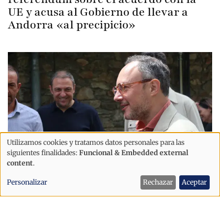
UE y acusa al Gobierno de llevar a
Andorra «al precipicio»
Utilizamos cookies y tratamos datos personales para las
Uso
siguientes finalidades:
Funcional & Embedded external
de
content
.
datos
Política
Personalizar
Rechazar
Aceptar
personales
"Andorra solo avanzará si sabemos
y
acoger"
cookies