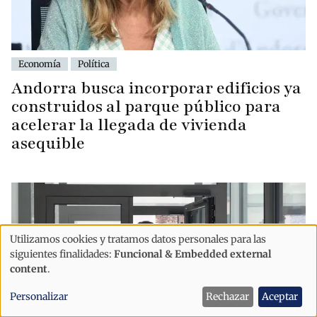
Economía
Política
Andorra busca incorporar edificios ya
construidos al parque público para
acelerar la llegada de vivienda
asequible
Utilizamos cookies y tratamos datos personales para las
Uso
siguientes finalidades:
Funcional & Embedded external
de
content
.
datos
Personalizar
Rechazar
Aceptar
personales