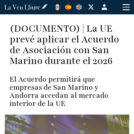
Pasar
Menú
al
de
contenido
cuenta
(DOCUMENTO) | La UE
principal
de
prevé aplicar el Acuerdo
usuario
de Asociación con San
Marino durante el 2026
El Acuerdo permitirá que
empresas de San Marino y
Andorra accedan al mercado
interior de la UE