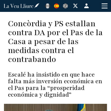
Pasar
Menú
al
de
contenido
cuenta
Concòrdia y PS estallan
principal
de
contra DA por el Pas de la
usuario
Casa a pesar de las
medidas contra el
contrabando
Escalé ha insistido en que hace
falta más inversión económica en
el Pas para la “prosperidad
económica y dignidad”