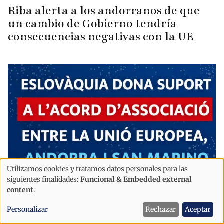
Riba alerta a los andorranos de que
un cambio de Gobierno tendría
consecuencias negativas con la UE
Utilizamos cookies y tratamos datos personales para las
Uso
siguientes finalidades:
Funcional & Embedded external
de
content
.
Política
datos
Eslovaquia celebra la aplicación
Personalizar
Rechazar
Aceptar
personales
provisional del Acuerdo con la UE