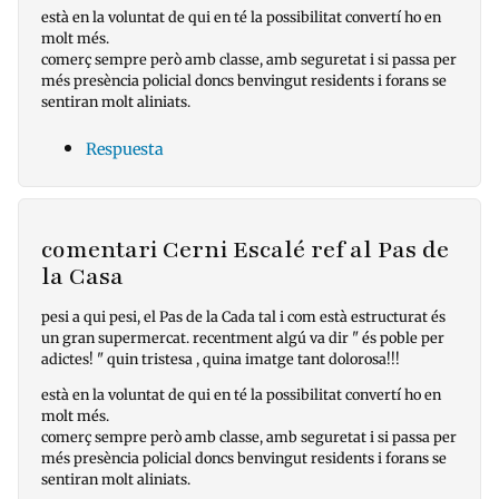
està en la voluntat de qui en té la possibilitat convertí ho en
molt més.
comerç sempre però amb classe, amb seguretat i si passa per
més presència policial doncs benvingut residents i forans se
sentiran molt aliniats.
Respuesta
comentari Cerni Escalé ref al Pas de
la Casa
pesi a qui pesi, el Pas de la Cada tal i com està estructurat és
un gran supermercat. recentment algú va dir " és poble per
adictes! " quin tristesa , quina imatge tant dolorosa!!!
està en la voluntat de qui en té la possibilitat convertí ho en
molt més.
comerç sempre però amb classe, amb seguretat i si passa per
més presència policial doncs benvingut residents i forans se
sentiran molt aliniats.