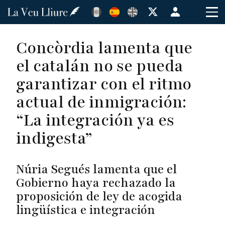
Pasar
Menú
al
de
contenido
cuenta
Concòrdia lamenta que
principal
de
el catalán no se pueda
usuario
garantizar con el ritmo
actual de inmigración:
“La integración ya es
indigesta”
Núria Segués lamenta que el
Gobierno haya rechazado la
proposición de ley de acogida
lingüística e integración