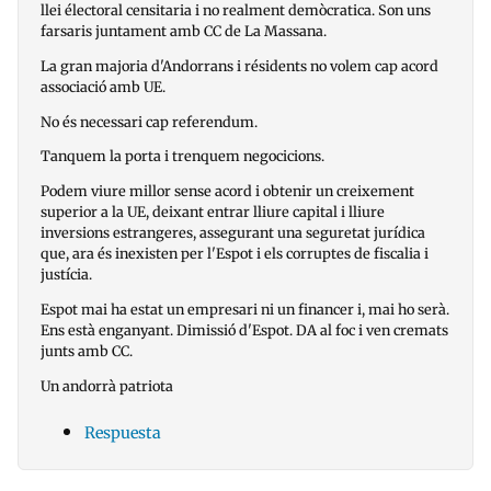
llei électoral censitaria i no realment demòcratica. Son uns
farsaris juntament amb CC de La Massana.
La gran majoria d'Andorrans i résidents no volem cap acord
associació amb UE.
No és necessari cap referendum.
Tanquem la porta i trenquem negocicions.
Podem viure millor sense acord i obtenir un creixement
superior a la UE, deixant entrar lliure capital i lliure
inversions estrangeres, assegurant una seguretat jurídica
que, ara és inexisten per l'Espot i els corruptes de fiscalia i
justícia.
Espot mai ha estat un empresari ni un financer i, mai ho serà.
Ens està enganyant. Dimissió d'Espot. DA al foc i ven cremats
junts amb CC.
Un andorrà patriota
Respuesta