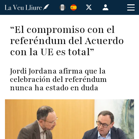
Pasar
Menú
al
de
contenido
cuenta
“El compromiso con el
principal
de
referéndum del Acuerdo
usuario
con la UE es total”
Jordi Jordana afirma que la
celebración del referéndum
nunca ha estado en duda