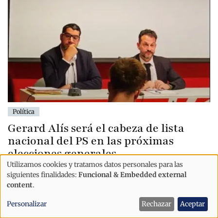
Política
Gerard Alís será el cabeza de lista
nacional del PS en las próximas
elecciones generales
Utilizamos cookies y tratamos datos personales para las
Uso
siguientes finalidades:
Funcional & Embedded external
de
content
.
datos
Personalizar
Rechazar
Aceptar
personales