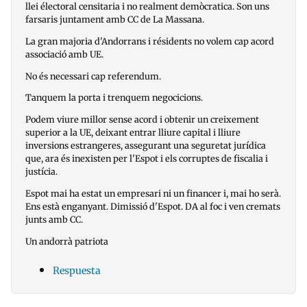
llei électoral censitaria i no realment demòcratica. Son uns
farsaris juntament amb CC de La Massana.
La gran majoria d'Andorrans i résidents no volem cap acord
associació amb UE.
No és necessari cap referendum.
Tanquem la porta i trenquem negocicions.
Podem viure millor sense acord i obtenir un creixement
superior a la UE, deixant entrar lliure capital i lliure
inversions estrangeres, assegurant una seguretat jurídica
que, ara és inexisten per l'Espot i els corruptes de fiscalia i
justícia.
Espot mai ha estat un empresari ni un financer i, mai ho serà.
Ens està enganyant. Dimissió d'Espot. DA al foc i ven cremats
junts amb CC.
Un andorrà patriota
Respuesta