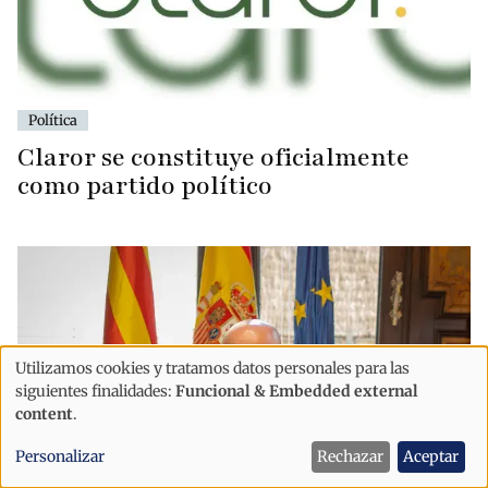
Política
Claror se constituye oficialmente
como partido político
Utilizamos cookies y tratamos datos personales para las
Uso
siguientes finalidades:
Funcional & Embedded external
de
content
.
datos
Personalizar
Rechazar
Aceptar
personales