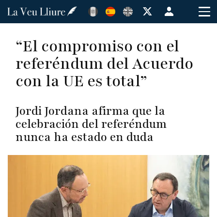
Pasar
Menú
al
de
contenido
cuenta
“El compromiso con el
principal
de
referéndum del Acuerdo
usuario
con la UE es total”
Jordi Jordana afirma que la
celebración del referéndum
nunca ha estado en duda