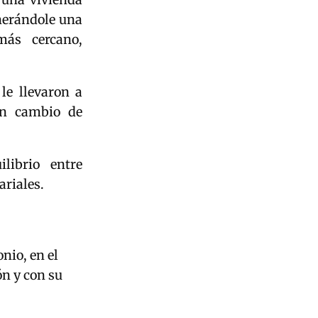
enerándole una
más cercano,
le llevaron a
un cambio de
librio entre
ariales.
onio, en el
ón y con su