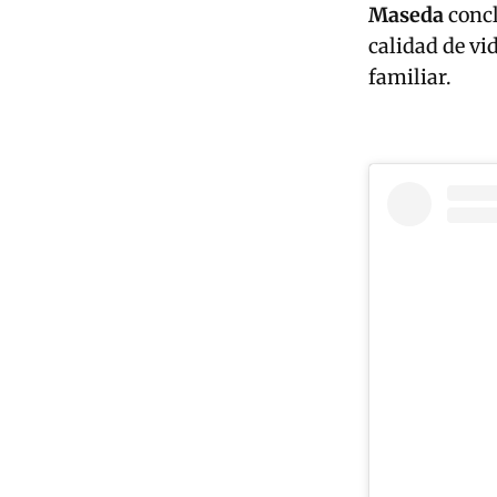
Maseda
concl
calidad de vi
familiar.