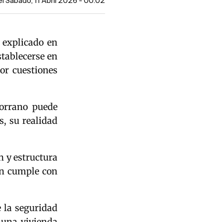
el Sábado, 11 Abril 2026 - 00:02
explicado en
stablecerse en
or cuestiones
dorrano puede
s, su realidad
n y estructura
én cumple con
 la seguridad
n una vivienda