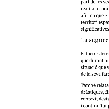
part de les s
realitat econ
afirma que gr
territori esp
significatives
La segure
El factor det
que durant an
situació que 
de la seva fa
També relata 
dràstiques, f
context, desta
i continuïtat