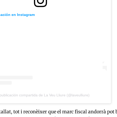
cación en Instagram
ublicación compartida de La Veu Lliure (@laveulliure)
llat, tot i reconèixer que el marc fiscal andorrà pot 