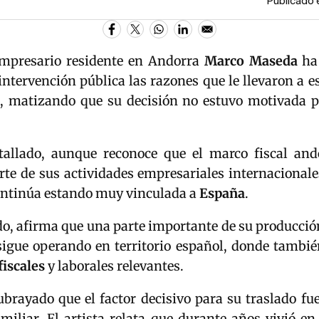
Publicado 
 empresario residente en Andorra
Marco
Maseda
ha 
intervención pública las razones que le llevaron a e
o, matizando que su decisión no estuvo motivada p
allado, aunque reconoce que el marco fiscal an
rte de sus actividades empresariales internacionale
ntinúa estando muy vinculada a
España
.
do, afirma que una parte importante de su producció
sigue operando en territorio español, donde tambi
fiscales
y laborales relevantes.
brayado que el factor decisivo para su traslado fue
miliar. El artista relata que durante años vivió e