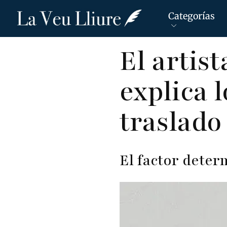
Categorías
Pasar
El artis
al
contenido
explica 
principal
traslado
El factor deter