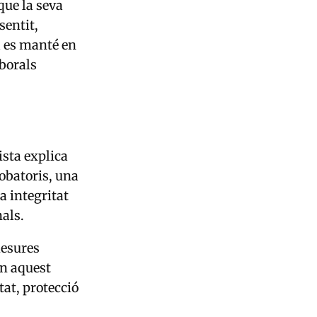
que la seva
sentit,
l es manté en
aborals
tista explica
robatoris, una
a integritat
nals.
mesures
En aquest
tat, protecció