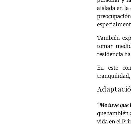
aislada en la
preocupació
especialmente
También expl
tomar medid
residencia ha
En este co
tranquilidad,
Adaptació
“Me tuve que 
que también a
vida en el Pr