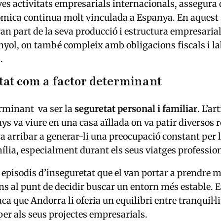
eves activitats empresarials internacionals, assegura 
òmica continua molt vinculada a Espanya. En aquest 
an part de la seva producció i estructura empresaria
anyol, on també compleix amb obligacions fiscals i l
.
tat com a factor determinant
erminant va ser la
seguretat personal i familiar
. L’ar
ys va viure en una casa aïllada on va patir diversos 
va arribar a generar-li una preocupació constant per l
mília, especialment durant els seus viatges professio
episodis d’inseguretat que el van portar a prendre 
ins al punt de decidir buscar un entorn més estable. 
ca que Andorra li oferia un equilibri entre tranquil·li
 per als seus projectes empresarials.