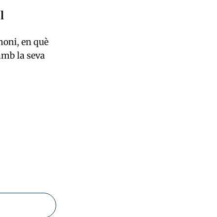
l
moni, en què
amb la seva