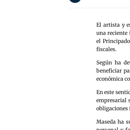
El artista y
una reciente 
el Principad
fiscales.
Según ha det
beneficiar pa
económica co
En este senti
empresarial 
obligaciones
Maseda ha su
personal y fa