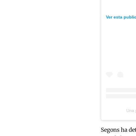
Ver esta publi
Una p
Segons ha deta