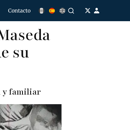
Menú
Contacto
Buscar
de
 Maseda
cuenta
de
de su
usuario
 y familiar