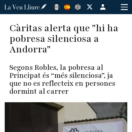
Pasar
Menú
al
de
contenido
cuenta
Càritas alerta que "hi ha
principal
de
pobresa silenciosa a
usuario
Andorra"
Segons Robles, la pobresa al
Principat és “més silenciosa”, ja
que no es reflecteix en persones
dormint al carrer