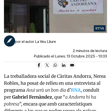
RTVA
por el autor La Veu Lliure
2 minutos de lectura
Publicado el Lunes, 13 Octubre 2025 - 13:03
La treballadora social de Càritas Andorra, Nerea
Robles, ha posat de relleu en una entrevista al
programa
Avui serà un bon dia
d’
RNA
, conduït
per
Gabriel Fernàndez
, que “
a Andorra hi ha
pobresa
”, encara que amb característiques
diferents a les que es poden veure als països