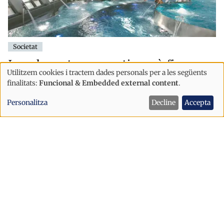
Societat
La calor extrema continuarà fins
Utilitzem cookies i tractem dades personals per a les següents
divendres i els ruixats arribaran al
Ús
finalitats:
Funcional & Embedded external content
.
vespre
de
Personalitza
Decline
Accepta
dades
personals
i
cookies