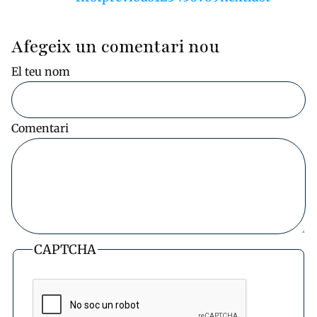
pàgina
anterior
actual
següent
pàgina
Afegeix un comentari nou
El teu nom
Comentari
CAPTCHA