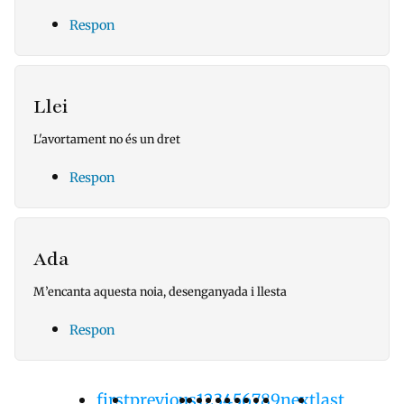
Respon
Llei
L'avortament no és un dret
Respon
Ada
M’encanta aquesta noia, desenganyada i llesta
Respon
Primera
first
Pàgina
previous
Pàgina
1
Pàgina
2
Pàgina
3
Pàgina
4
Pàgina
5
Pàgina
6
Pàgina
7
Pàgina
8
Pàgina
9
Pàgina
next
Última
last
Paginació