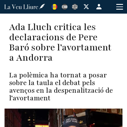
Vés
Menú
al
de
contingut
cuenta
Ada Lluch critica les
de
declaracions de Pere
usuario
Baró sobre l’avortament
a Andorra
La polèmica ha tornat a posar
sobre la taula el debat p
els
avenços en la
despenalització de
l’avortament