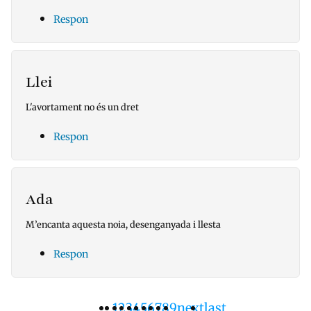
Respon
Llei
L'avortament no és un dret
Respon
Ada
M’encanta aquesta noia, desenganyada i llesta
Respon
Pàgina
1
Pàgina
2
Pàgina
3
Pàgina
4
Pàgina
5
Pàgina
6
Pàgina
7
Pàgina
8
Pàgina
9
Pàgina
next
Última
last
Paginació