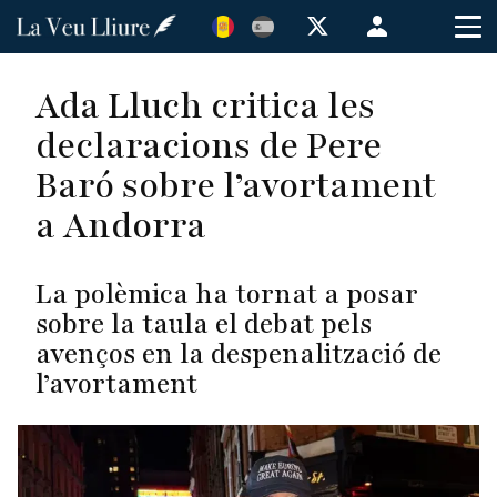
Vés
Menú
al
de
contingut
cuenta
Ada Lluch critica les
de
declaracions de Pere
usuario
Baró sobre l’avortament
a Andorra
La polèmica ha tornat a posar
sobre la taula el debat p
els
avenços en la
despenalització de
l’avortament