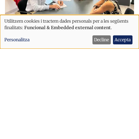
Utilitzem cookies i tractem dades personals per a les següents
Ús
finalitats:
Funcional & Embedded external content
.
Sanitat
Societat
de
El Col·legi Oficial de Fisioterapeutes
Personalitza
Decline
Accepta
dades
s'incorpora al Pacte nacional per
personals
reforçar el sistema sanitari
i
cookies