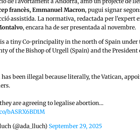
ió de l’avortament a Andorra, amb un projecte de lle
cep francès, Emmanuel Macron
, pugui signar segon
cció assistida. La normativa, redactada per l’expert e
Montalvo
, encara ha de ser presentada al novembre.
s a tiny Co-principality in the north of Spain under 
ty of the Bishop of Urgell (Spain) and the President 
has been illegal because literally, the Vatican, appo
lers.
they are agreeing to legalise abortion…
/t.co/bASRX6BD1M
luch (@ada_lluch)
September 29, 2025