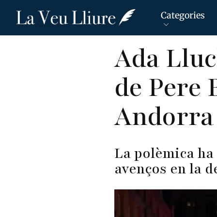
Categories
Vés
Ada Lluc
al
contingut
de Pere 
Andorra
La polèmica ha 
avenços en la
de