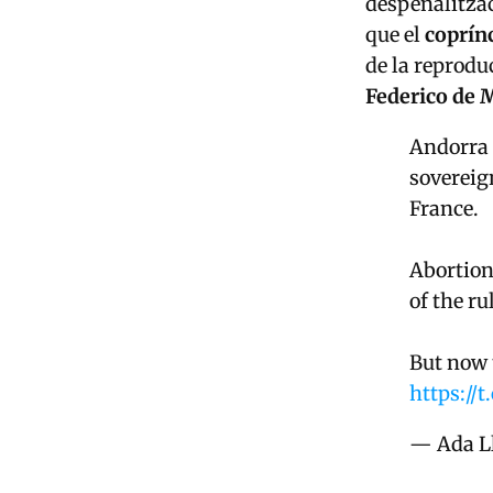
despenalitzac
que el
coprín
de la reprodu
Federico de 
Andorra i
sovereign
France.
Abortion 
of the ru
But now 
https:/
— Ada L