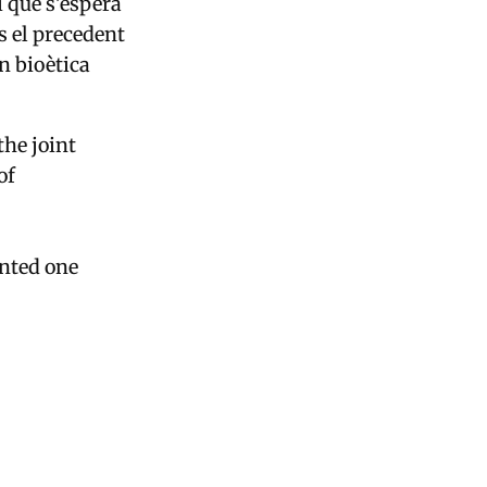
i que s’espera
s el precedent
n bioètica
the joint
of
inted one