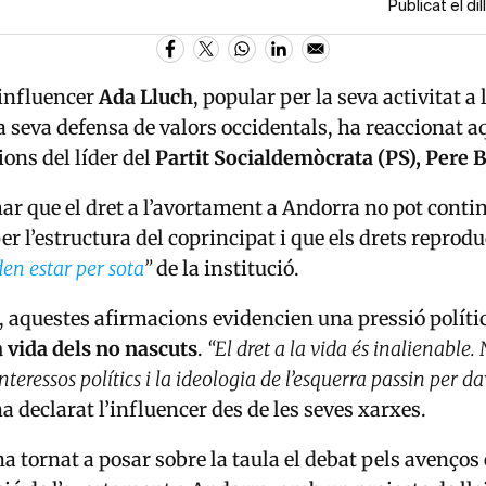
Publicat el d
influencer
Ada Lluch
, popular per la seva activitat a
la seva defensa de valors occidentals, ha reaccionat a
ions del líder del
Partit Socialdemòcrata (PS), Pere 
ar que el dret a l’avortament a Andorra no pot conti
r l’estructura del coprincipat i que els drets reprodu
en estar per sota
”
de la institució.
, aquestes afirmacions evidencien una pressió políti
 vida dels no nascuts
.
“El dret a la vida és inalienable
teressos polítics i la ideologia de l’esquerra passin per d
ha declarat l’influencer des de les seves xarxes.
a tornat a posar sobre la taula el debat p
els avenços 