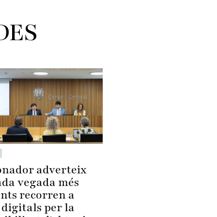
DES
onador adverteix
ada vegada més
ents recorren a
digitals per la