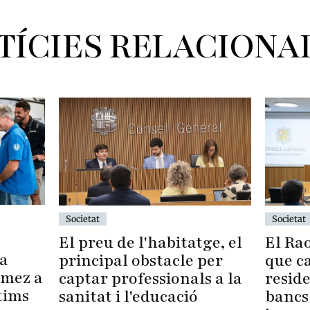
TÍCIES RELACIONA
Societat
Societat
El Ra
El preu de l'habitatge, el
la
que c
principal obstacle per
ómez a
resid
captar professionals a la
tims
bancs 
sanitat i l'educació