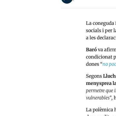
La coneguda 
socials i per 
a les declarac
Baró
va afirm
condicionat pe
dones “
no pod
Segons
Lluch
menysprea la
permetre que in
vulnerables”
, 
La polèmica h