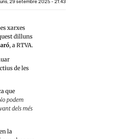
illuns, 29 setembre 2025 - 21:43
 les xarxes
quest dilluns
Baró
, a RTVA.
nuar
ctius de les
ca que
. No podem
avant dels més
en la