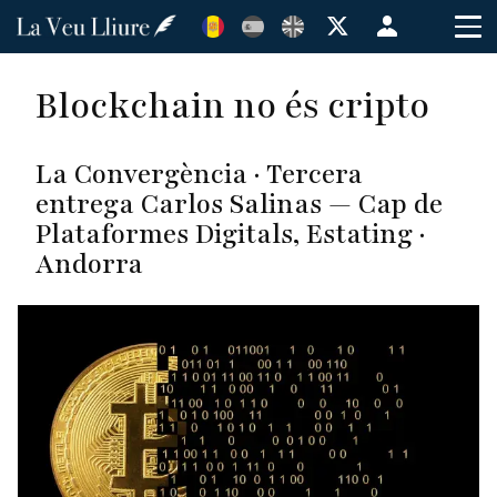
Vés
Menú
al
de
contingut
cuenta
Blockchain no és cripto
de
usuario
La Convergència · Tercera
entrega Carlos Salinas — Cap de
Plataformes Digitals, Estating ·
Andorra