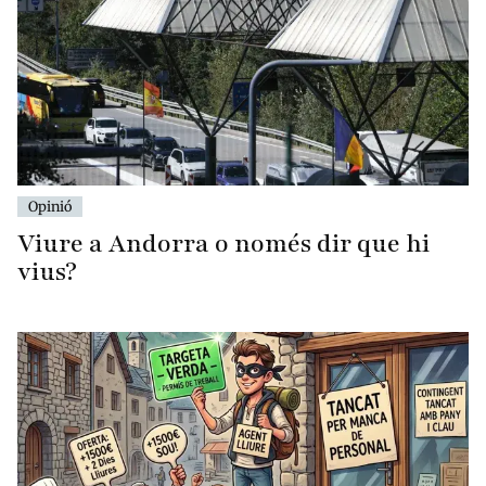
Opinió
Viure a Andorra o només dir que hi
vius?