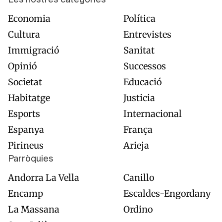
Les nostres categories
Economia
Política
Cultura
Entrevistes
Immigració
Sanitat
Opinió
Successos
Societat
Educació
Habitatge
Justicia
Esports
Internacional
Espanya
França
Pirineus
Arieja
Parròquies
Andorra La Vella
Canillo
Encamp
Escaldes-Engordany
La Massana
Ordino