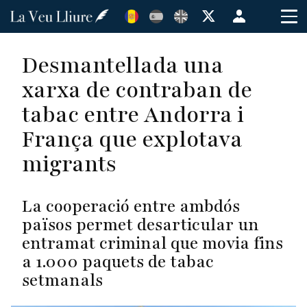
Vés
Menú
al
de
contingut
cuenta
Desmantellada una
de
xarxa de contraban de
usuario
tabac entre Andorra i
França que explotava
migrants
La cooperació entre ambdós
països permet desarticular un
entramat criminal que movia fins
a 1.000 paquets de tabac
setmanals