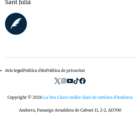
Sant Julià
Avís legal
Política d'ús
Política de privacitat
Menu
privacidad
Copyright © 2026
La Veu Lliure millor diari de notícies d'Andorra
Andorra, Passatge Arnaldeta de Caboet 11, 2-2, AD700