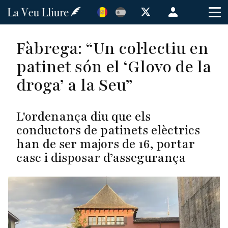
Vés
Menú
al
de
contingut
cuenta
Fàbrega: “Un col·lectiu en
de
patinet són el ‘Glovo de la
usuario
droga’ a la Seu”
L'ordenança diu que els
conductors de patinets elèctrics
han de ser majors de 16, portar
casc i disposar d’assegurança