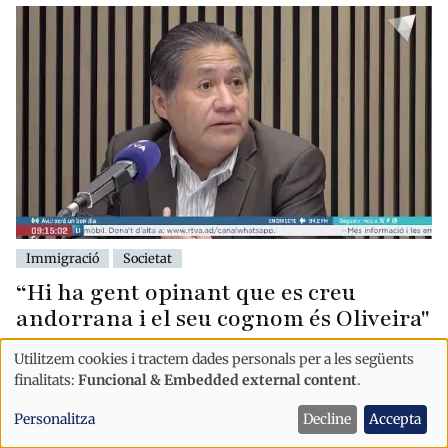
Immigració
Societat
“Hi ha gent opinant que es creu
andorrana i el seu cognom és Oliveira"
Utilitzem cookies i tractem dades personals per a les següents
Ús
finalitats:
Funcional & Embedded external content
.
de
Personalitza
Decline
Accepta
dades