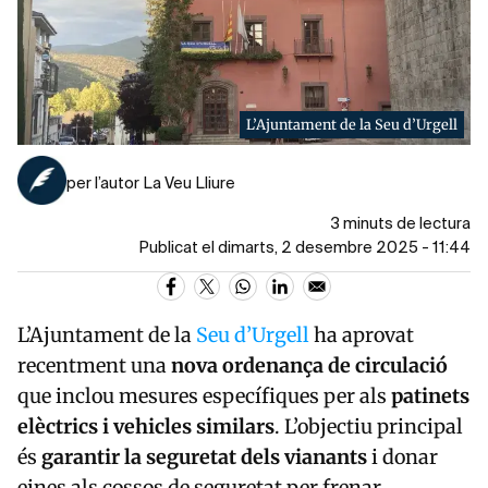
L’Ajuntament de la Seu d’Urgell
per l’autor La Veu Lliure
3 minuts de lectura
Publicat el dimarts, 2 desembre 2025 - 11:44
L’Ajuntament de la
Seu
d’Urgell
ha aprovat
recentment una
nova ordenança de circulació
que inclou mesures específiques per als
patinets
elèctrics i vehicles similars
. L’objectiu principal
és
garantir la seguretat dels vianants
i donar
eines als cossos de seguretat per frenar