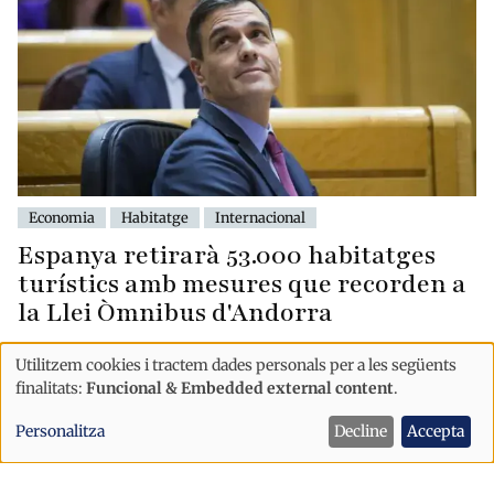
Economia
Habitatge
Internacional
Espanya retirarà 53.000 habitatges
turístics amb mesures que recorden a
la Llei Òmnibus d'Andorra
Utilitzem cookies i tractem dades personals per a les següents
Ús
finalitats:
Funcional & Embedded external content
.
de
Personalitza
Decline
Accepta
dades
personals