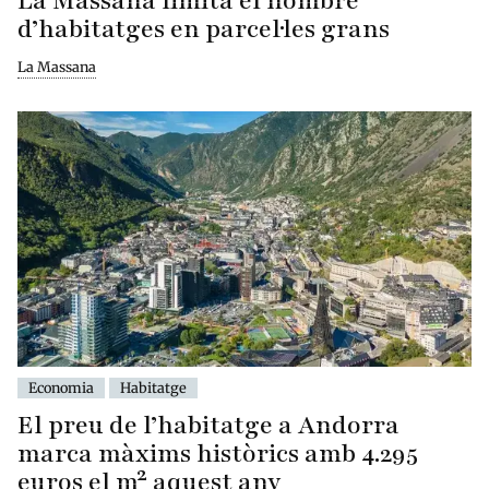
La Massana limita el nombre
d’habitatges en parcel·les grans
La Massana
Economia
Habitatge
El preu de l’habitatge a Andorra
marca màxims històrics amb 4.295
euros el m² aquest any