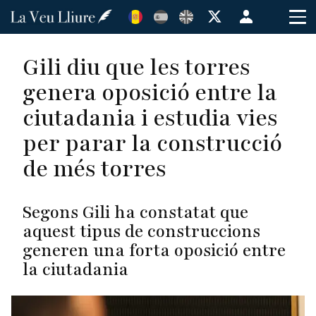
Vés
Menú
al
de
contingut
cuenta
Gili diu que les torres
de
genera oposició entre la
usuario
ciutadania i estudia vies
per parar la construcció
de més torres
Segons Gili ha constatat que
aquest tipus de construccions
generen una forta oposició entre
la ciutadania