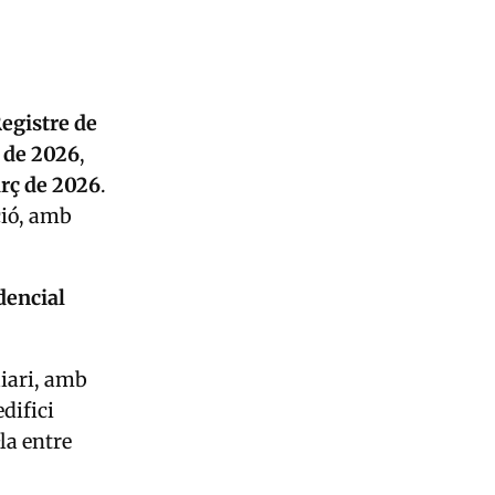
egistre de
r de 2026
,
arç de 2026
.
ció, amb
dencial
liari, amb
difici
la entre