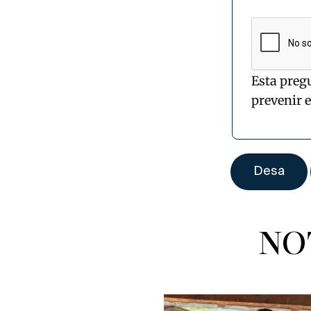
Esta preg
prevenir 
NO