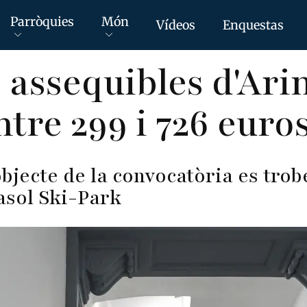
Parròquies
Món
Vídeos
Enquestas
s assequibles d'Ari
ntre 299 i 726 euro
objecte de la convocatòria es trob
asol Ski-Park