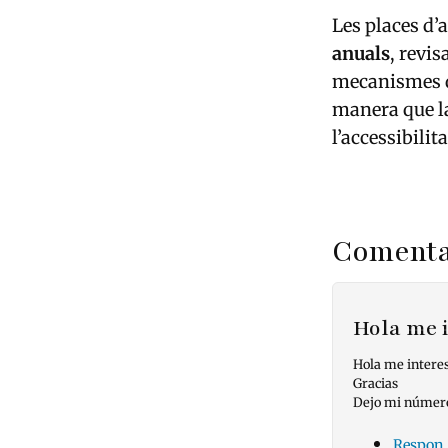
Les places d’
anuals
, revi
mecanismes d’
manera que la
l’accessibili
Comenta
Hola me 
Hola me interes
Gracias
Dejo mi númer
Respon