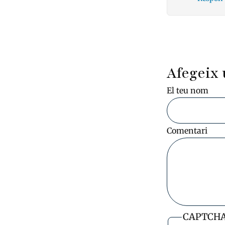
Pagin
Afegeix 
El teu nom
Comentari
CAPTCH