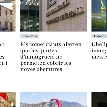
Economi
Economia
L’heli
Els comerciants alerten
00
inaug
que les quotes
mes, 
d’immigració no
27
permeten cobrir les
r i
noves obertures