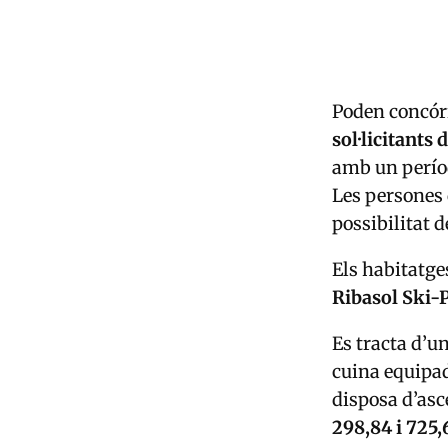
Poden concórr
sol·licitants
amb un perío
Les persones 
possibilitat d
Els habitatge
Ribasol Ski-
Es tracta d’u
cuina equipad
disposa d’asce
298,84 i 725,