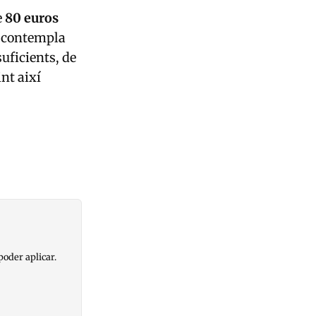
e
80 euros
H contempla
uficients, de
nt així
poder aplicar.