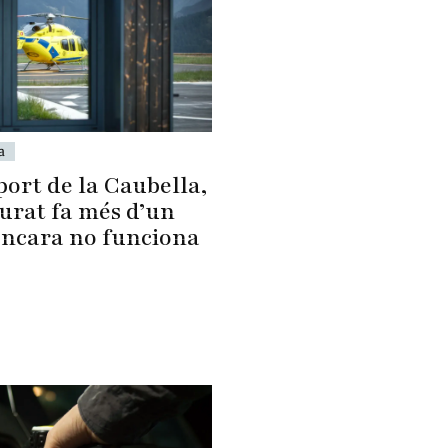
a
port de la Caubella,
urat fa més d’un
encara no funciona