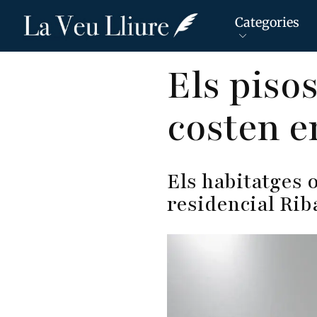
Categories
Vés
Els piso
al
contingut
costen e
Els habitatges 
residencial Rib