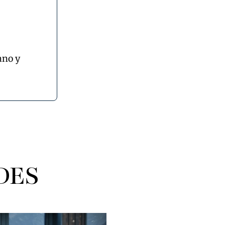
ano y
DES