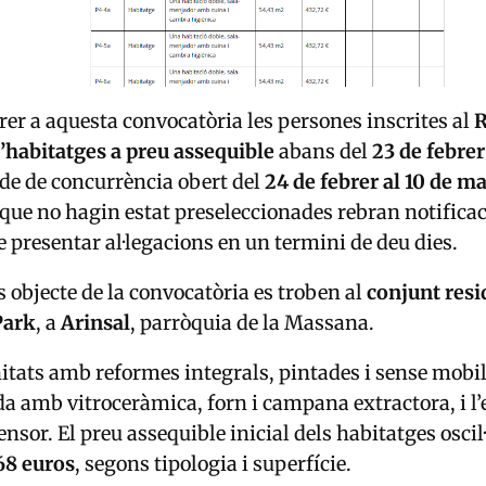
er a aquesta convocatòria les persones inscrites al
R
 d’habitatges a preu assequible
abans del
23 de febre
de de concurrència obert del
24 de febrer al 10 de m
que no hagin estat preseleccionades rebran notifica
e presentar al·legacions en un termini de deu dies.
s objecte de la convocatòria es troben al
conjunt resi
Park
, a
Arinsal
, parròquia de la Massana.
nitats amb reformes integrals, pintades i sense mobi
a amb vitroceràmica, forn i campana extractora, i l’e
nsor. El preu assequible inicial dels habitatges oscil·
68 euros
, segons tipologia i superfície.