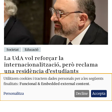
Societat
Educació
La UdA vol reforçar la
internacionalització, però reclama
una residència d’estudiants
Utilitzem cookies i tractem dades personals per a les següents
Ús
finalitats:
Funcional & Embedded external content
.
de
Personalitza
Decline
Accepta
dades
personals
i