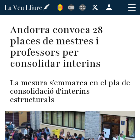
Vés
Menú
al
de
contingut
cuenta
Andorra convoca 28
de
places de mestres i
usuario
professors per
consolidar interins
La mesura s’emmarca en el pla de
consolidació d’interins
estructurals