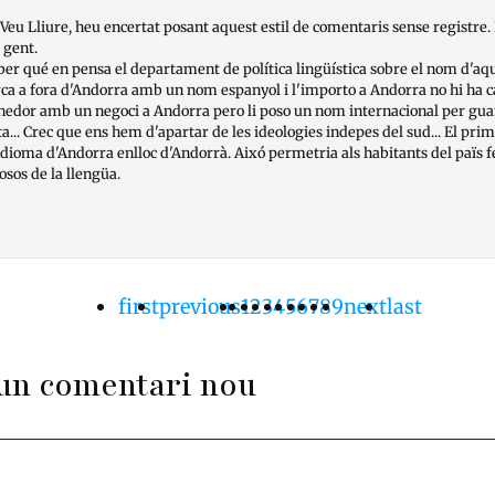
eu Lliure, heu encertat posant aquest estil de comentaris sense registre. 
 gent.
er qué en pensa el departament de política lingüística sobre el nom d'a
ca a fora d'Andorra amb un nom espanyol i l'importo a Andorra no hi ha 
nedor amb un negoci a Andorra pero li poso un nom internacional per gua
... Crec que ens hem d'apartar de les ideologies indepes del sud... El prim
l'idioma d'Andorra enlloc d'Andorrà. Aixó permetria als habitants del païs 
osos de la llengüa.
Primera
first
Pàgina
previous
Pàgina
1
Pàgina
2
Pàgina
3
Pàgina
4
Pàgina
5
Pàgina
6
Pàgina
7
Pàgina
8
Pàgina
9
Pàgina
next
Última
last
ació
pàgina
anterior
actual
següent
pàgina
un comentari nou