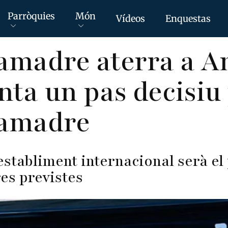
Parròquies
Món
Vídeos
Enquestas
amadre aterra a A
nta un pas decisiu
amadre
stabliment internacional serà el
res previstes