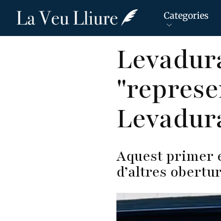
Categories
Vés
Levadur
al
contingut
"represe
Levadur
Aquest primer e
d’altres obertu