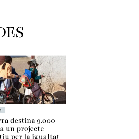
DES
a
ra destina 9.000
 a un projecte
iu per la igualtat