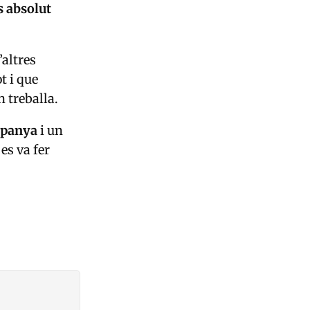
s absolut
’altres
t i que
 treballa.
spanya
i un
es va fer