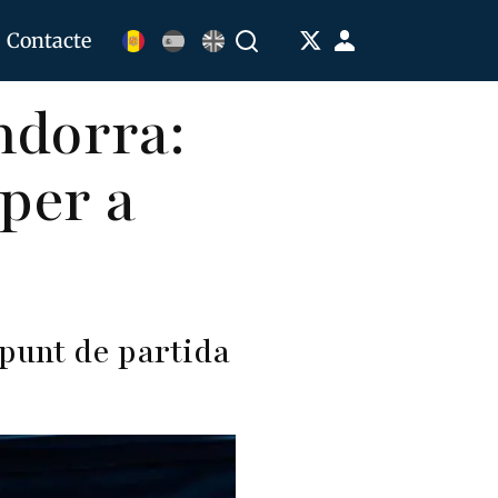
Menú
Contacte
Buscar
de
ndorra:
cuenta
de
 per a
usuario
 punt de partida