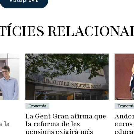
TÍCIES RELACIONA
Economia
Economi
La Gent Gran afirma que
Andor
a la
la reforma de les
euros
pensions exigirà més
educat