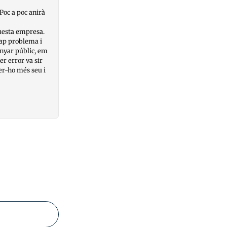
Poc a poc anirà
questa empresa.
cap problema i
nyar públic, em
er error va sir
fer-ho més seu i