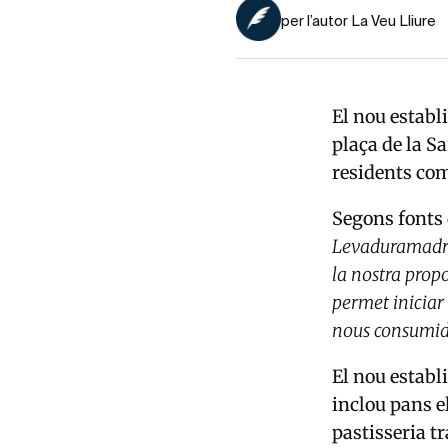
per l’autor La Veu Lliure
El nou establ
plaça de la Sa
residents com
Segons fonts
Levaduramadre.
la nostra prop
permet iniciar
nous consumid
El nou establ
inclou pans 
pastisseria t