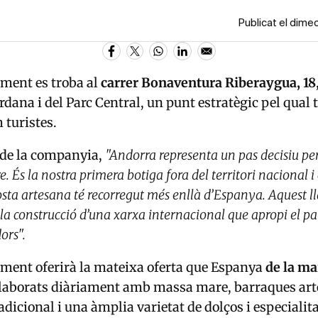
Publicat el dim
iment es troba al
carrer Bonaventura Riberaygua, 18
rdana i del Parc Central, un punt estratègic pel qual 
 turistes.
 de la companyia,
"Andorra representa un pas decisiu pe
 És la nostra primera botiga fora del territori nacional 
osta artesana té recorregut més enllà d’Espanya. Aquest 
 la construcció d’una xarxa internacional que apropi el pa
ors".
iment oferirà la mateixa oferta que Espanya
de la ma
elaborats diàriament amb massa mare, barraques art
radicional i una àmplia varietat de dolços i especialit