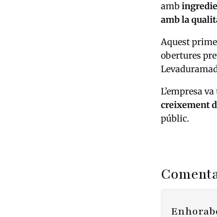
amb
ingredie
amb la qualit
Aquest primer
obertures prev
Levaduramadre
L’empresa va 
creixement de
públic.
Comenta
Enhorabo