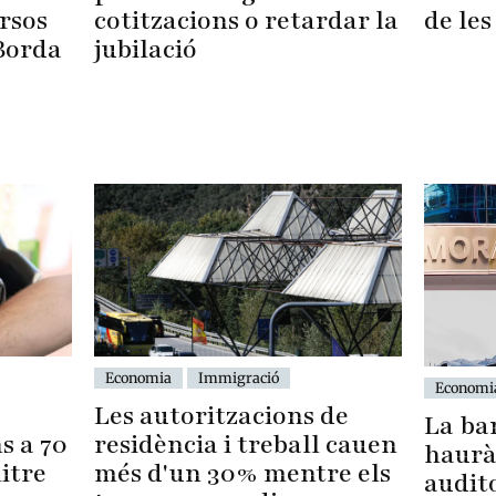
rsos
cotitzacions o retardar la
de les
Borda
jubilació
Economia
Immigració
Economi
Les autoritzacions de
La ba
residència i treball cauen
s a 70
haurà
més d'un 30% mentre els
itre
audit