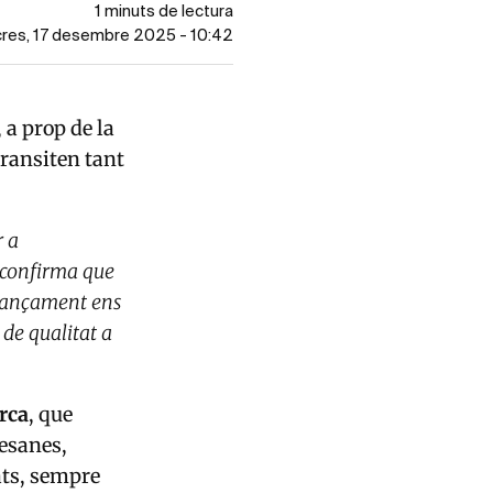
1 minuts de lectura
ecres, 17 desembre 2025 - 10:42
, a prop de la
transiten tant
r a
i confirma que
llançament ens
 de qualitat a
rca
, que
esanes,
ats, sempre