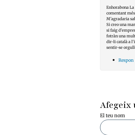
Enhorabona La V
comentant més
M'agradaria sab
Si creo una mar
si faig d'empre
fotràn una multa
dir-li català a 
sentir-se orgull
Respon
Pagin
Afegeix 
El teu nom