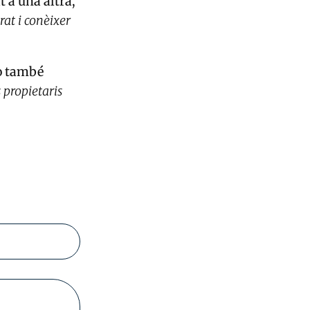
t a una altra,
rat i conèixer
rò també
 propietaris