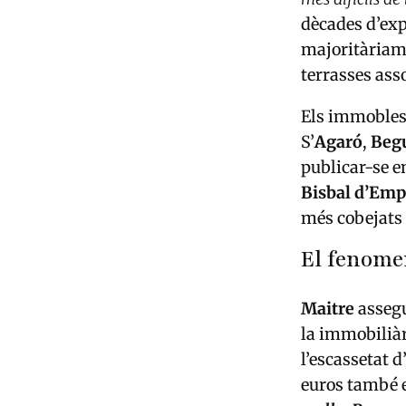
dècades d’exp
majoritàriame
terrasses ass
Els immobles 
S’
Agaró
,
Beg
publicar-se e
Bisbal d’Empo
més cobejats d
El fenome
Maitre
assegu
la immobiliàr
l’escassetat 
euros també 