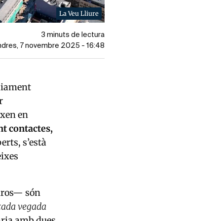
La Veu Lliure
3 minuts de lectura
endres, 7 novembre 2025 - 16:48
pliament
r
ixen en
t contactes,
erts, s’està
eixes
euros— són
cada vegada
ària amb dues