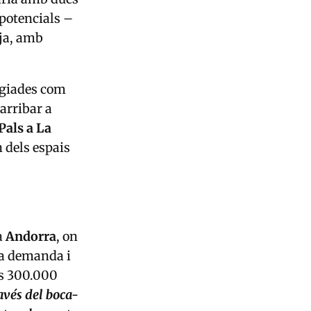
 potencials –
tja, amb
egiades com
arribar a
Pals a La
 dels espais
a
Andorra
, on
la demanda i
els 300.000
avés del boca-