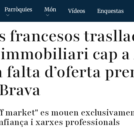
Parròquies
Món
Vídeos
Enquestas
s francesos trasll
s immobiliari cap 
a falta d’oferta pr
 Brava
ff market" es mouen exclusivamen
nfiança i xarxes professionals