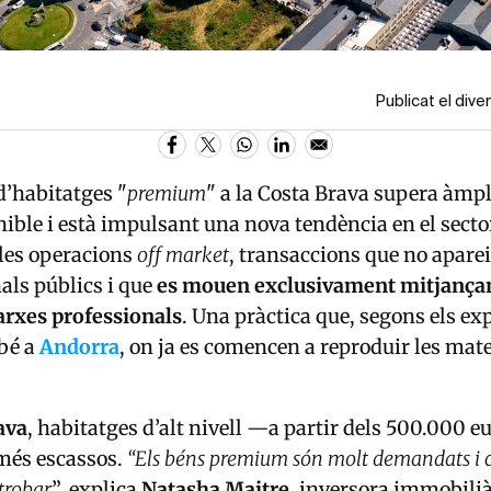
Publicat el div
’habitatges "
premium
" a la Costa Brava supera àm
onible i està impulsant una nova tendència en el secto
 les operacions
off market
, transaccions que no apare
nals públics i que
es mouen exclusivament mitjançan
arxes professionals
. Una pràctica que, segons els exp
bé a
Andorra
, on ja es comencen a reproduir les mat
ava
, habitatges d’alt nivell —a partir dels 500.000 
més escassos.
“Els béns premium són molt demandats i 
 trobar
”, explica
Natasha Maitre
, inversora immobili