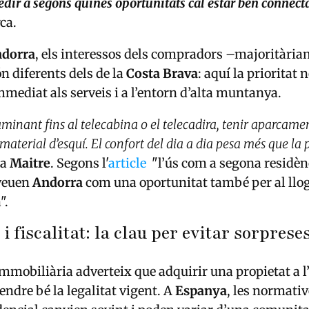
cedir a segons quines oportunitats cal estar ben connec
ca.
dorra
, els interessos dels compradors –majoritàri
n diferents dels de la
Costa Brava
: aquí la prioritat n
immediat als serveis i a l’entorn d’alta muntanya.
minant fins al telecabina o el telecadira, tenir aparcame
material d’esquí. El confort del dia a dia pesa més que la 
ca
Maitre
. Segons l'
article
"l’ús com a segona residèn
veuen
Andorra
com una oportunitat també per al llogu
".
 i fiscalitat: la clau per evitar sorprese
mmobiliària adverteix que adquirir una propietat a l
ndre bé la legalitat vigent. A
Espanya
, les normativ