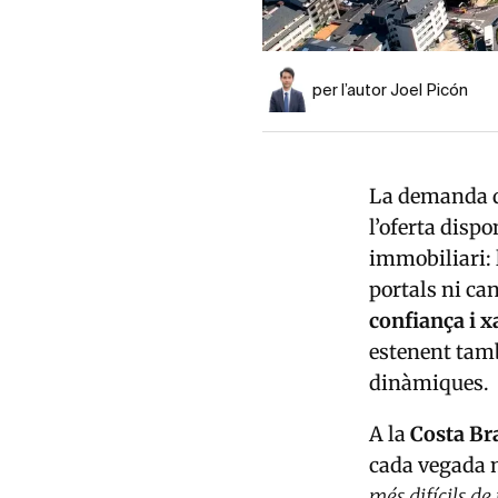
per l’autor Joel Picón
La demanda d
l’oferta disp
immobiliari:
portals ni ca
confiança i x
estenent tam
dinàmiques.
A la
Costa Br
cada vegada 
més difícils de