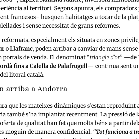
eriència al territori. Segons apunta, els compradors
nt francesos– busquen habitatges a tocar de la pla
olellades i sense necessitat de grans reformes.
reformats, especialment els situats en zones privil
ur
o
Llafranc
, poden arribar a canviar de mans sense 
n portals de venda. El denominat “
triangle d’or
” —
de 
rdà fins a Calella de Palafrugell
— continua sent un
el litoral català.
n arriba a Andorra
ra que les mateixes dinàmiques s’estan reproduint 
ia també s’ha implantat recentment. La pressió de 
d’oferta de qualitat han fet que molts béns a partir d
es moguin de manera confidencial.
“Tot funciona a tr