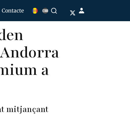
Menú
Contacte
Buscar
de
aden
cuenta
de
a Andorra
usuario
emium a
t mitjançant