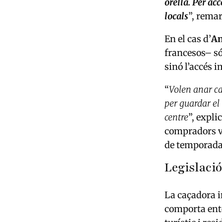
orella. Per ac
locals
”, remar
En el cas d’
An
francesos– só
sinó l’accés 
“
Volen anar ca
per guardar el 
centre
”, expli
compradors 
de temporada
Legislació
La caçadora i
comporta ente