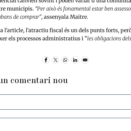
sidencial canvien sovint i poden variar d’una comunita
ntre municipis.
“Per això és fonamental estar ben assesso
s abans de comprar”
, assenyala Maitre.
l'article, l’atractiu fiscal és un dels punts forts, pe
xer els processos administratius i "
les obligacions dels
un comentari nou