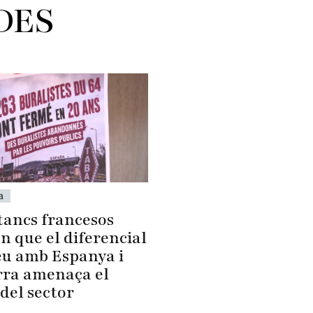
DES
a
tancs francesos
n que el diferencial
eu amb Espanya i
ra amenaça el
del sector