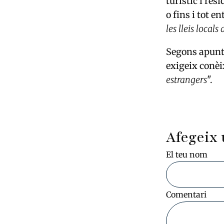
turístic i re
o fins i tot e
les lleis local
Segons apunta 
exigeix conèi
estrangers
".
Afegeix 
El teu nom
Comentari