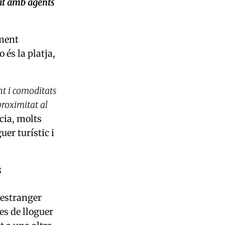
tat amb agents
ament
o és la platja,
nt i comoditats
proximitat al
cia, molts
er turístic i
s
’estranger
es de lloguer