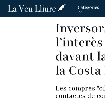
Categories
Vés
Inversor
al
contingut
l’interè
davant l
la Costa
Les compres "o
contactes de co