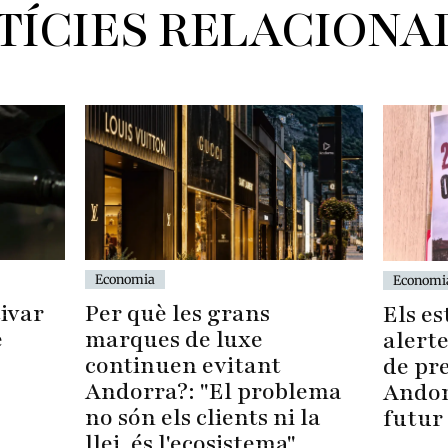
TÍCIES RELACIONA
Economia
Economi
Per què les grans
ivar
Els es
marques de luxe
e
alerte
continuen evitant
de pr
Andorra?: "El problema
Andor
no són els clients ni la
futur 
llei, és l'ecosistema"