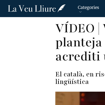
Categories
Vés
VÍDEO | 
al
contingut
planteja
acrediti
El català, en ri
lingüística