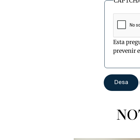
CAPTCH
Esta preg
prevenir 
NO