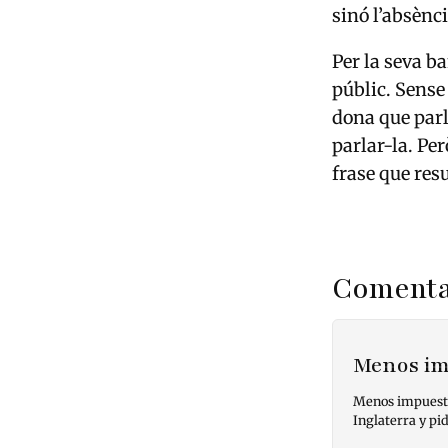
sinó l’absènci
Per la seva b
públic. Sense
dona que parl
parlar-la. Per
frase que res
Comenta
Menos im
Menos impuestos
Inglaterra y pi