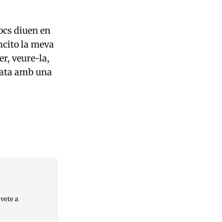
ocs diuen en
ncito la meva
r, veure-la,
emata amb una
 vete a