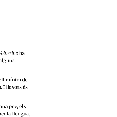
Wolverine
ha
alguns:
vell mínim de
 I llavors és
ona poc, els
per la llengua,