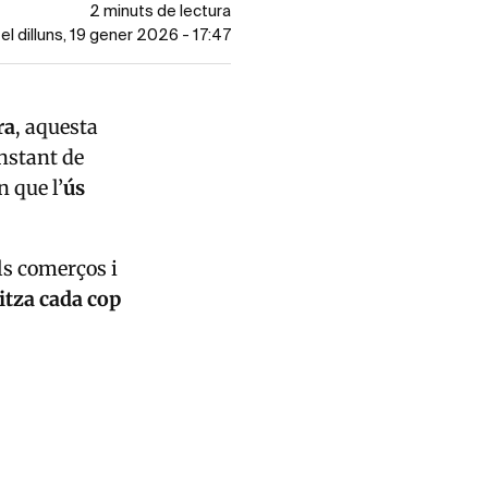
2 minuts de lectura
 el dilluns, 19 gener 2026 - 17:47
ra
, aquesta
nstant de
 que l’
ús
ls comerços i
litza cada cop