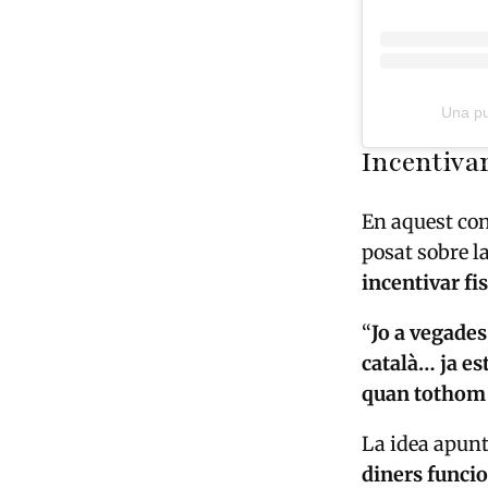
Una pu
Incentivar
En aquest con
posat sobre l
incentivar fi
“
Jo a vegades
català… ja es
quan tothom 
La idea apunt
diners funci