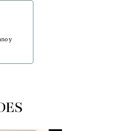
ano y
DES