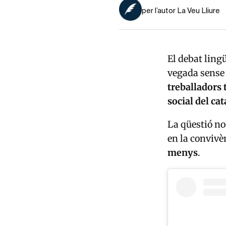
per l’autor La Veu Lliure
El debat lingü
vegada sense 
treballadors
social del cat
La qüestió no
en la convivèn
menys
.