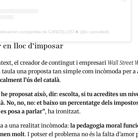
blicación compartida de CANCELLED ❌ (@x.cancelled)
 en lloc d’imposar
text, el creador de contingut i empresari
Wall Street 
a taula una proposta tan simple com incòmoda per a 
scalment l’ús del català
.
 he proposat això, dir: escolta, si tu acredites un ni
tà. No, no, no: et baixo un percentatge dels impostos.
es posa a parlar”
, ha ironitzat.
a a una realitat incòmoda:
la pedagogia moral funci
onen molt
. I potser el problema no és la falta d’amor 