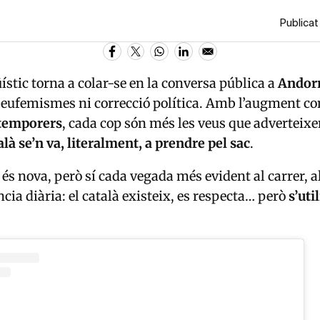
Publicat
ístic torna a colar-se en la conversa pública a
Andor
eufemismes ni correcció política. Amb l’augment co
 temporers
, cada cop són més les veus que adverteixen
alà se’n va, literalment, a prendre pel sac
.
 és nova, però sí cada vegada més evident al carrer, a
cia diària: el català existeix, es respecta… però
s’uti