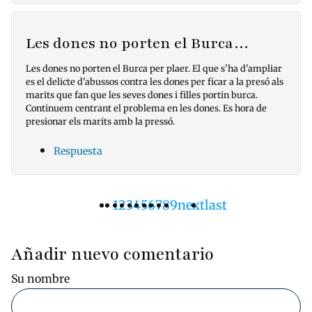
Les dones no porten el Burca…
Les dones no porten el Burca per plaer. El que s'ha d'ampliar
es el delicte d'abussos contra les dones per ficar a la presó als
marits que fan que les seves dones i filles portin burca.
Continuem centrant el problema en les dones. Es hora de
presionar els marits amb la pressó.
Respuesta
Página
1
Pàgina
2
Pàgina
3
Pàgina
4
Pàgina
5
Pàgina
6
Pàgina
7
Pàgina
8
Pàgina
9
Siguiente
next
Última
last
Paginación
actual
página
página
Añadir nuevo comentario
Su nombre