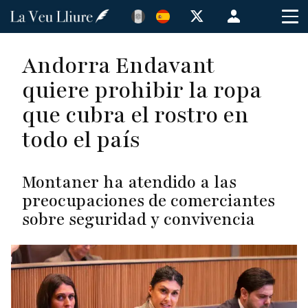
Pasar
Menú
al
de
contenido
cuenta
Andorra Endavant
principal
de
quiere prohibir la ropa
usuario
que cubra el rostro en
todo el país
Montaner ha atendido a las
preocupaciones de comerciantes
sobre seguridad y convivencia