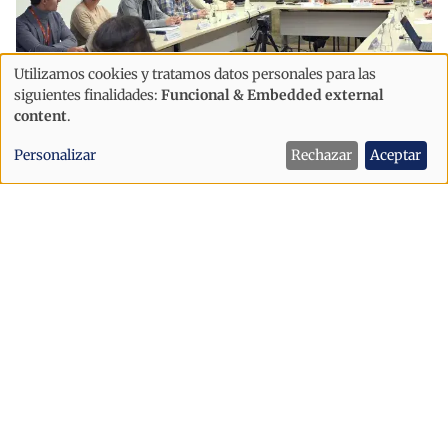
Utilizamos cookies y tratamos datos personales para las
Uso
siguientes finalidades:
Funcional & Embedded external
de
content
.
Economía
Immigración
datos
Andorra reabre 400 permisos para
Personalizar
Rechazar
Aceptar
personales
residentes pasivos y autónomos
y
cookies