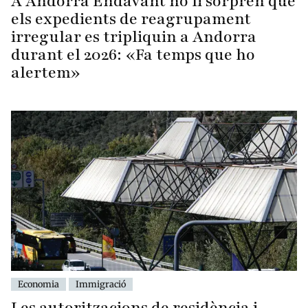
A Andorra Endavant no li sorprèn que
els expedients de reagrupament
irregular es tripliquin a Andorra
durant el 2026: «Fa temps que ho
alertem»
Economia
Immigració
Les autoritzacions de residència i