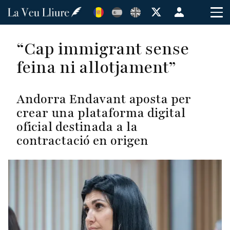
Vés
Menú
al
de
contingut
cuenta
“Cap immigrant sense
de
feina ni allotjament”
usuario
Andorra Endavant aposta per
crear una plataforma digital
oficial destinada a la
contractació en origen