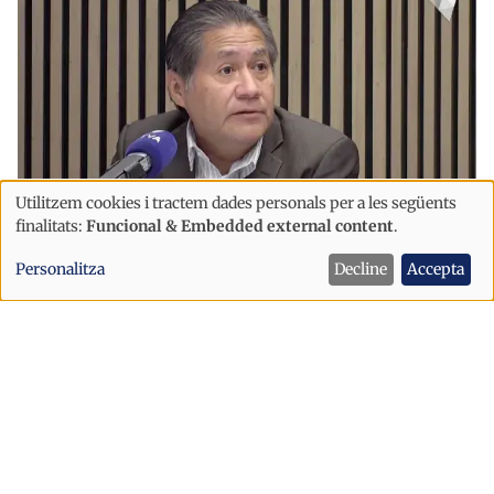
Utilitzem cookies i tractem dades personals per a les següents
Ús
finalitats:
Funcional & Embedded external content
.
de
Immigració
Societat
Personalitza
Decline
Accepta
dades
“Hi ha gent opinant que es creu
personals
andorrana i el seu cognom és Oliveira"
i
cookies