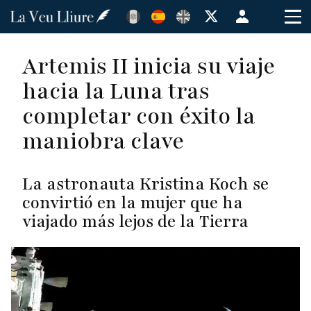
Pasar
Menú
al
de
contenido
cuenta
Artemis II inicia su viaje
principal
de
hacia la Luna tras
usuario
completar con éxito la
maniobra clave
La astronauta Kristina Koch se
convirtió en la mujer que ha
viajado más lejos de la Tierra