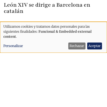
León XIV se dirige a Barcelona en
catalán
Utilizamos cookies y tratamos datos personales para las
Uso
siguientes finalidades:
Funcional & Embedded external
de
content
.
datos
Personalizar
Rechazar
Aceptar
personales
y
cookies
Internacional
León XIV defiende en Madrid la
protección de la vida humana “desde
la concepción hasta la muerte