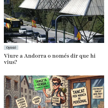
Opinió
Viure a Andorra o només dir que hi
vius?