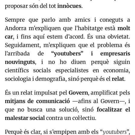
proposar són del tot
innòcues
.
Sempre que parlo amb amics i coneguts a
Andorra
m’expliquen que l’habitatge està
molt
car
, i fins aquí estem d’acord. És una obvietat.
Seguidament, m’expliquen que el problema és
l’arribada de
“youtubers” i empresaris
nouvinguts
, i no ho diuen perquè siguin
científics socials especialistes en economia,
sociologia i demografia, sinó perquè és el
relat
.
És un relat impulsat pel
Govern
, amplificat pels
mitjans de comunicació
—afins al Govern—, i
que no busca una solució, sinó
focalitzar el
malestar social
contra un col·lectiu.
Perquè és clar, si s’empipen amb els “
youtubers
”,