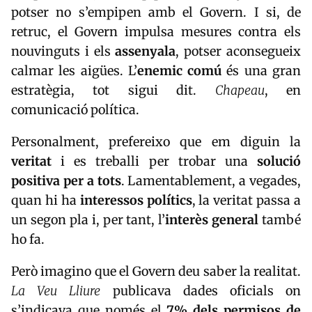
potser no s’empipen amb el Govern. I si, de
retruc, el Govern impulsa mesures contra els
nouvinguts i els
assenyala
, potser aconsegueix
calmar les aigües. L’
enemic comú
és una gran
estratègia, tot sigui dit.
Chapeau
, en
comunicació política.
Personalment, prefereixo que em diguin la
veritat
i es treballi per trobar una
solució
positiva per a tots
. Lamentablement, a vegades,
quan hi ha
interessos polítics
, la veritat passa a
un segon pla i, per tant, l’
interès general
també
ho fa.
Però imagino que el Govern deu saber la realitat.
La Veu Lliure
publicava dades oficials on
s’indicava que només el
7% dels permisos de