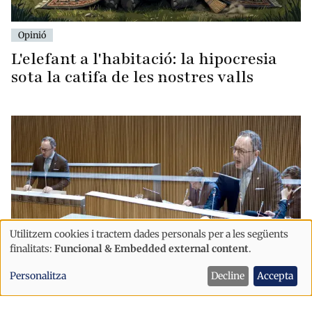
Opinió
L'elefant a l'habitació: la hipocresia
sota la catifa de les nostres valls
Utilitzem cookies i tractem dades personals per a les següents
Ús
finalitats:
Funcional & Embedded external content
.
de
Personalitza
Decline
Accepta
dades
Opinió
personals