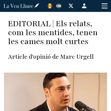
Vés
Menú
al
de
contingut
cuenta
EDITORIAL | Els relats,
de
com les mentides, tenen
usuario
les cames molt curtes
Article d'opinió de Marc Urgell